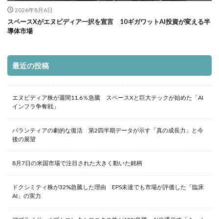
2026年8月6日
スペースXがエヌビディア一択を宣言 10ギガワットAI投資が変える半
導体市場
最近の投稿
エヌビディア株が週間11.6％急騰 スペースXと巨大テックが始めた「AI
インフラ争奪戦」
パランティアの劇的な復活 第2四半期データが示す「真の成長力」と今
後の展望
8月7日の米国市場で注目された大きく動いた銘柄
ドクシミティ株が32%急騰した理由 EPS未達でも市場が評価した「臨床
AI」の実力