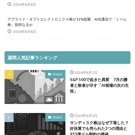
2026年8月8日
アプライド・オプトエレクトロニクス株が12%急騰 AI光通信で「ミーム
株」脱却なるか
2026年8月8日
週間人気記事ランキング
2026年8月2日
BS余話
S&P 500で起きた異変 7月の勝
者と敗者が示す「AI相場の次の主
役」
2026年8月6日
BS余話
サンディスク株はなぜ下落した？
好決算でも売られた3つの理由と
933億ドル契約の価値