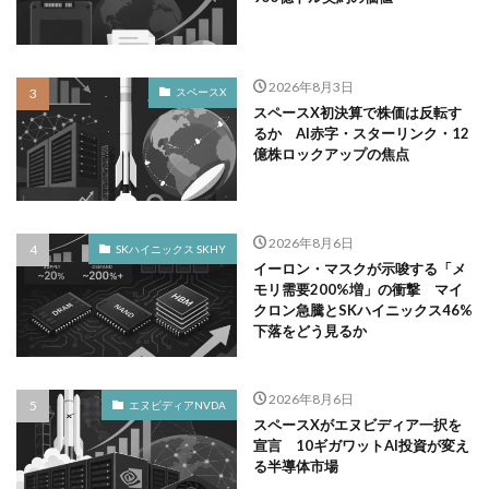
2026年8月3日
スペースX
スペースX初決算で株価は反転す
るか AI赤字・スターリンク・12
億株ロックアップの焦点
2026年8月6日
SKハイニックス SKHY
イーロン・マスクが示唆する「メ
モリ需要200%増」の衝撃 マイ
クロン急騰とSKハイニックス46%
下落をどう見るか
2026年8月6日
エヌビディアNVDA
スペースXがエヌビディア一択を
宣言 10ギガワットAI投資が変え
る半導体市場