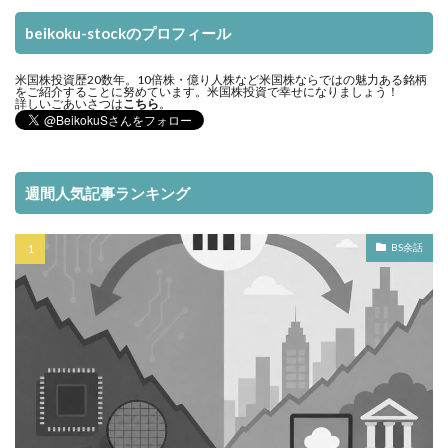
beikoku-stockのプロフィール
米国株投資歴20数年。10倍株・億り人株など米国株ならではの魅力ある銘柄
をご紹介することに努めています。米国株投資で幸せになりましょう！
詳しいごあいさつは
こちら
。
週間人気記事ランキング
BS余話