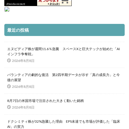
最近の投稿
エヌビディア株が週間11.6％急騰 スペースXと巨大テックが始めた「AI
インフラ争奪戦」
2026年8月8日
パランティアの劇的な復活 第2四半期データが示す「真の成長力」と今
後の展望
2026年8月8日
8月7日の米国市場で注目された大きく動いた銘柄
2026年8月8日
ドクシミティ株が32%急騰した理由 EPS未達でも市場が評価した「臨床
AI」の実力