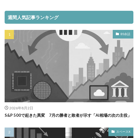
週間人気記事ランキング
BS余話
2026年8月2日
S&P 500で起きた異変 7月の勝者と敗者が示す「AI相場の次の主役」
スペースX