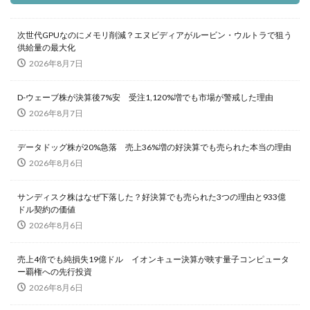
次世代GPUなのにメモリ削減？エヌビディアがルービン・ウルトラで狙う
供給量の最大化
2026年8月7日
D-ウェーブ株が決算後7%安 受注1,120%増でも市場が警戒した理由
2026年8月7日
データドッグ株が20%急落 売上36%増の好決算でも売られた本当の理由
2026年8月6日
サンディスク株はなぜ下落した？好決算でも売られた3つの理由と933億
ドル契約の価値
2026年8月6日
売上4倍でも純損失19億ドル イオンキュー決算が映す量子コンピュータ
ー覇権への先行投資
2026年8月6日