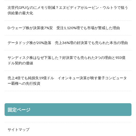
次世代GPUなのにメモリ削減？エヌビディアがルービン・ウルトラで狙う
供給量の最大化
D-ウェーブ株が決算後7%安 受注1,120%増でも市場が警戒した理由
データドッグ株が20%急落 売上36%増の好決算でも売られた本当の理由
サンディスク株はなぜ下落した？好決算でも売られた3つの理由と933億
ドル契約の価値
売上4倍でも純損失19億ドル イオンキュー決算が映す量子コンピュータ
ー覇権への先行投資
固定ページ
サイトマップ