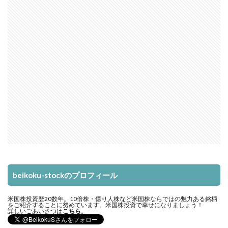
beikoku-stockのプロフィール
米国株投資歴20数年。10倍株・億り人株など米国株ならではの魅力ある銘柄
をご紹介することに努めています。米国株投資で幸せになりましょう！
詳しいごあいさつは
こちら
。