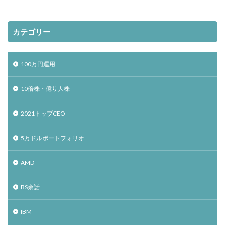
カテゴリー
100万円運用
10倍株・億り人株
2021トップCEO
5万ドルポートフォリオ
AMD
BS余話
IBM