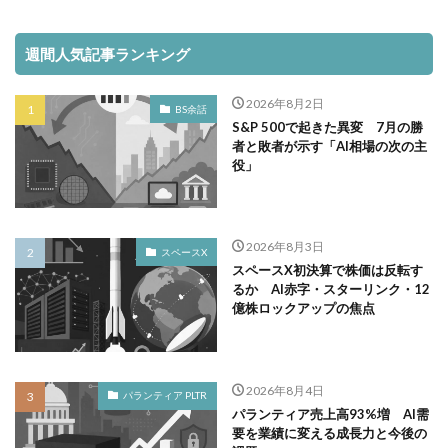
週間人気記事ランキング
2026年8月2日
BS余話
S&P 500で起きた異変 7月の勝
者と敗者が示す「AI相場の次の主
役」
2026年8月3日
スペースX
スペースX初決算で株価は反転す
るか AI赤字・スターリンク・12
億株ロックアップの焦点
2026年8月4日
パランティア PLTR
パランティア売上高93%増 AI需
要を業績に変える成長力と今後の