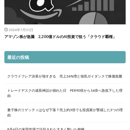
2026年7月31日
アマゾン株が急騰 2,200億ドルのAI投資で狙う「クラウド覇権」
最近の投稿
クラウドフレア決算が強すぎる 売上36%増と強気ガイダンスで株価急騰
トレードデスクの成長神話が崩れた日 PER90倍から16倍へ急低下した理
由
量子株のリゲッティはなぜ下落？売上約3倍でも投資家が警戒した3つの理
由
8月6日の米国市場で注目された大きく動いた銘柄