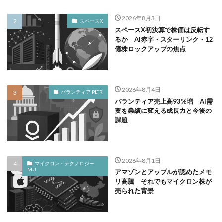
2026年8月3日
スペースX
スペースX初決算で株価は反転す
るか AI赤字・スターリンク・12
億株ロックアップの焦点
2026年8月4日
パランティア PLTR
パランティア売上高93%増 AI需
要を業績に変える成長力と今後の
課題
2026年8月1日
マイクロン・テクノロジー
MU
アマゾンとアップルが認めたメモ
リ高騰 それでもマイクロン株が
売られた背景