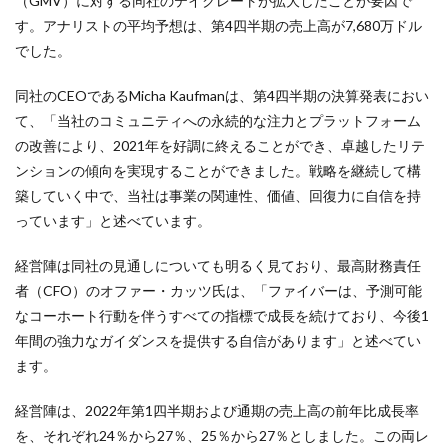
（GMV）に対する同社のテイクレートが拡大したことが要因で
す。アナリストの平均予想は、第4四半期の売上高が7,680万ドル
でした。
同社のCEOであるMicha Kaufmanは、第4四半期の決算発表におい
て、「当社のコミュニティへの永続的な注力とプラットフォーム
の改善により、2021年を好調に終えることができ、卓越したリテ
ンションの傾向を実現することができました。戦略を継続して構
築していく中で、当社は事業の関連性、価値、回復力に自信を持
っています」と述べています。
経営陣は同社の見通しについても明るく見ており、最高財務責任
者（CFO）のオファー・カッツ氏は、「ファイバーは、予測可能
なコーホート行動を伴うすべての指標で成長を続けており、今後1
年間の強力なガイダンスを提供する自信があります」と述べてい
ます。
経営陣は、2022年第1四半期および通期の売上高の前年比成長率
を、それぞれ24％から27％、25％から27％としました。この両レ