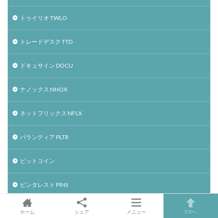
トゥイリオ TWLO
トレードデスク TTD
ドキュサイン DOCU
ナノックス NNOX
ネットフリックス NFLX
パランティア PLTR
ビットコイン
ピンタレスト PINS
ファイバー FVRR
ホーム
シェア
メニュー
TOPへ