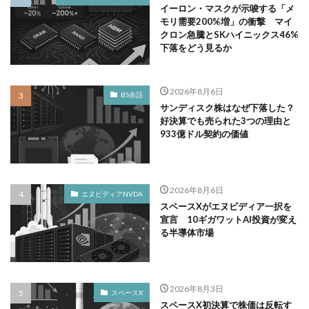
イーロン・マスクが示唆する「メ
モリ需要200%増」の衝撃 マイ
クロン急騰とSKハイニックス46%
下落をどう見るか
2026年8月6日
BS余話
サンディスク株はなぜ下落した？
好決算でも売られた3つの理由と
933億ドル契約の価値
2026年8月6日
エヌビディアNVDA
スペースXがエヌビディア一択を
宣言 10ギガワットAI投資が変え
る半導体市場
2026年8月3日
スペースX
スペースX初決算で株価は反転す