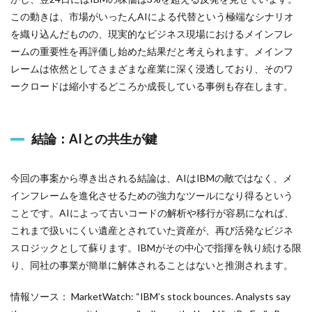
この動きは、市場がいったんAIによる代替という極端なシナリオ
を織り込んだものの、現実的なビジネス現場におけるメインフレ
ームの重要性を再評価し始めた結果だと考えられます。メインフ
レームは依然としてさまざまな産業に深く浸透しており、そのワ
ークロードは縮小するどころか成長している事例も存在します。
結論：AIとの共生が鍵
今回の事案から導き出される結論は、AIはIBMの敵ではなく、メ
インフレームを進化させるための強力なツールになり得るという
ことです。AIによって古いコードの解析や移行が容易になれば、
これまで扱いにくい遺産とされていた資産が、再び活発なビジネ
スロジックとして蘇ります。IBMがその中心で指揮を執り続ける限
り、同社の事業が簡単に解体されることはないと推測されます。
情報ソース： MarketWatch: “IBM’s stock bounces. Analysts say