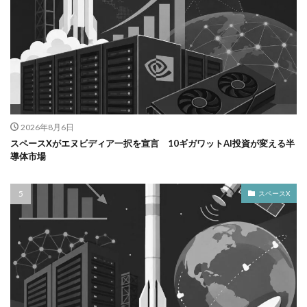
2026年8月6日
スペースXがエヌビディア一択を宣言 10ギガワットAI投資が変える半
導体市場
スペースX