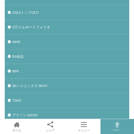
2021トップCEO
5万ドルポートフォリオ
AMD
BS余話
IBM
SKハイニックス SKHY
TSMC
アクソン AXON
アップスタート UPST
ホーム
シェア
メニュー
TOPへ