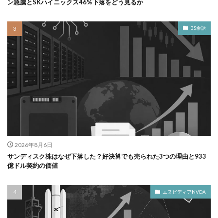
ン急騰とSKハイニックス46%下落をどう見るか
BS余話
2026年8月6日
サンディスク株はなぜ下落した？好決算でも売られた3つの理由と933
億ドル契約の価値
エヌビディアNVDA