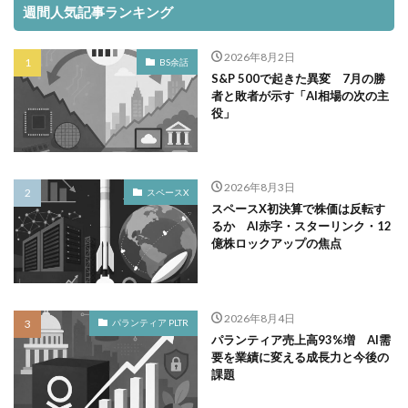
週間人気記事ランキング
2026年8月2日
BS余話
S&P 500で起きた異変 7月の勝
者と敗者が示す「AI相場の次の主
役」
2026年8月3日
スペースX
スペースX初決算で株価は反転す
るか AI赤字・スターリンク・12
億株ロックアップの焦点
2026年8月4日
パランティア PLTR
パランティア売上高93%増 AI需
要を業績に変える成長力と今後の
課題