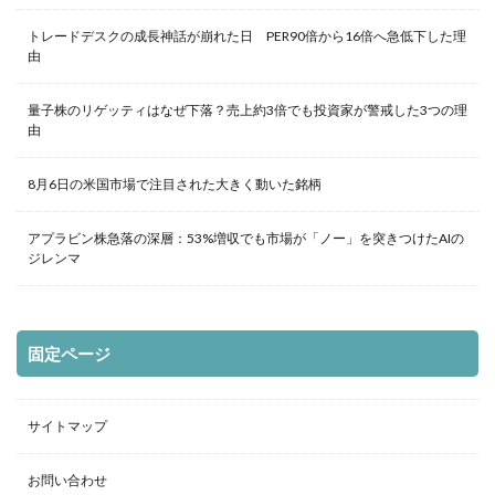
トレードデスクの成長神話が崩れた日 PER90倍から16倍へ急低下した理
由
量子株のリゲッティはなぜ下落？売上約3倍でも投資家が警戒した3つの理
由
8月6日の米国市場で注目された大きく動いた銘柄
アプラビン株急落の深層：53%増収でも市場が「ノー」を突きつけたAIの
ジレンマ
固定ページ
サイトマップ
お問い合わせ