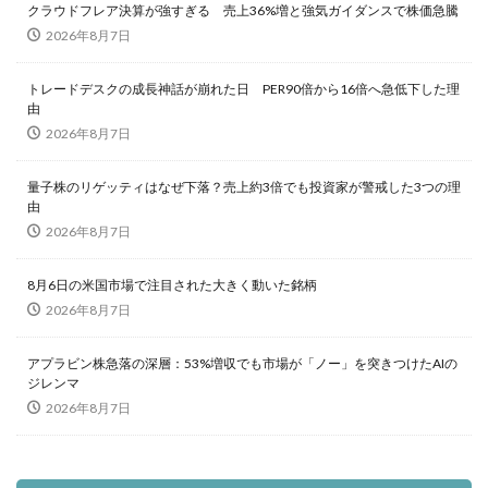
クラウドフレア決算が強すぎる 売上36%増と強気ガイダンスで株価急騰
2026年8月7日
トレードデスクの成長神話が崩れた日 PER90倍から16倍へ急低下した理
由
2026年8月7日
量子株のリゲッティはなぜ下落？売上約3倍でも投資家が警戒した3つの理
由
2026年8月7日
8月6日の米国市場で注目された大きく動いた銘柄
2026年8月7日
アプラビン株急落の深層：53%増収でも市場が「ノー」を突きつけたAIの
ジレンマ
2026年8月7日