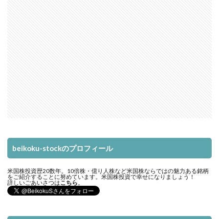
beikoku-stockのプロフィール
米国株投資歴20数年。10倍株・億り人株など米国株ならではの魅力ある銘柄
をご紹介することに努めています。米国株投資で幸せになりましょう！
詳しいごあいさつは
こちら
。