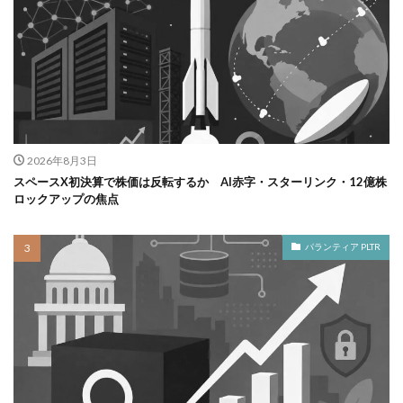
2026年8月3日
スペースX初決算で株価は反転するか AI赤字・スターリンク・12億株
ロックアップの焦点
パランティア PLTR