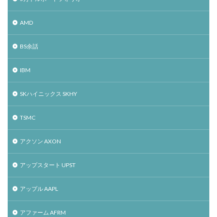
AMD
BS余話
IBM
SKハイニックス SKHY
TSMC
アクソン AXON
アップスタート UPST
アップル AAPL
アファーム AFRM