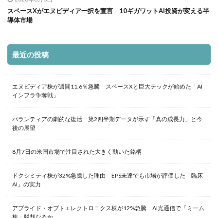
スペースXがエヌビディア一択を宣言 10ギガワットAI投資が変える半
導体市場
最近の投稿
エヌビディア株が週間11.6％急騰 スペースXと巨大テックが始めた「AI
インフラ争奪戦」
パランティアの劇的な復活 第2四半期データが示す「真の成長力」と今
後の展望
8月7日の米国市場で注目された大きく動いた銘柄
ドクシミティ株が32%急騰した理由 EPS未達でも市場が評価した「臨床
AI」の実力
アプライド・オプトエレクトロニクス株が12%急騰 AI光通信で「ミーム
株」脱却なるか