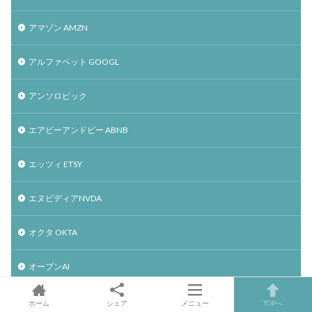
アマゾン AMZN
アルファベット GOOGL
アンソロピック
エアビーアンドビー ABNB
エッツィ ETSY
エヌビディアNVDA
オクタ OKTA
オープンAI
オープンドア OPEN
ホーム
シェア
メニュー
TOPへ