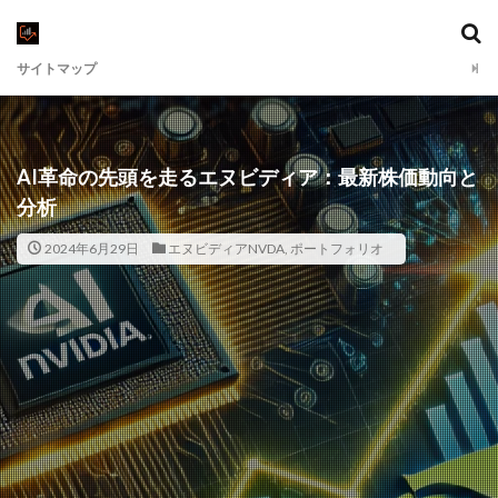
サイトマップ
AI革命の先頭を走るエヌビディア：最新株価動向と
分析
2024年6月29日
エヌビディアNVDA
,
ポートフォリオ