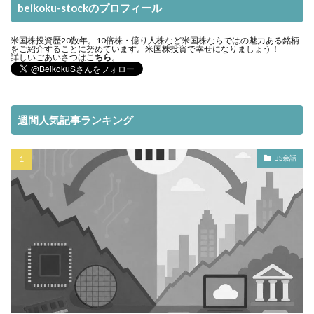
beikoku-stockのプロフィール
米国株投資歴20数年。10倍株・億り人株など米国株ならではの魅力ある銘柄
をご紹介することに努めています。米国株投資で幸せになりましょう！
詳しいごあいさつは
こちら
。
週間人気記事ランキング
BS余話