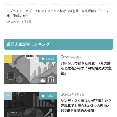
アプライド・オプトエレクトロニクス株が12%急騰 AI光通信で「ミーム
株」脱却なるか
2026年8月8日
週間人気記事ランキング
2026年8月2日
BS余話
S&P 500で起きた異変 7月の勝
者と敗者が示す「AI相場の次の主
役」
2026年8月6日
BS余話
サンディスク株はなぜ下落した？
好決算でも売られた3つの理由と
933億ドル契約の価値