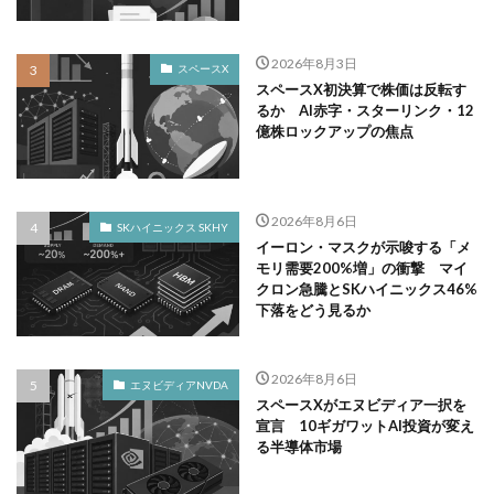
2026年8月3日
スペースX
スペースX初決算で株価は反転す
るか AI赤字・スターリンク・12
億株ロックアップの焦点
2026年8月6日
SKハイニックス SKHY
イーロン・マスクが示唆する「メ
モリ需要200%増」の衝撃 マイ
クロン急騰とSKハイニックス46%
下落をどう見るか
2026年8月6日
エヌビディアNVDA
スペースXがエヌビディア一択を
宣言 10ギガワットAI投資が変え
る半導体市場