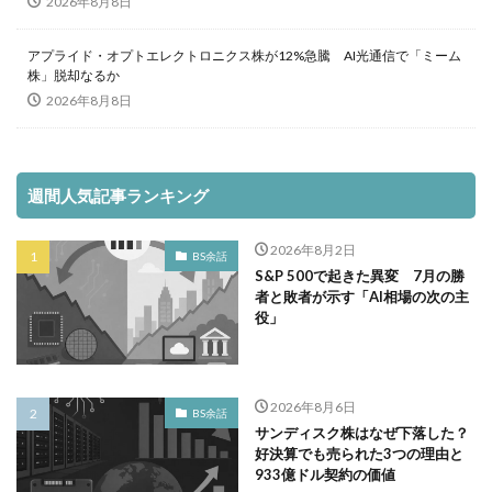
2026年8月8日
アプライド・オプトエレクトロニクス株が12%急騰 AI光通信で「ミーム
株」脱却なるか
2026年8月8日
週間人気記事ランキング
2026年8月2日
BS余話
S&P 500で起きた異変 7月の勝
者と敗者が示す「AI相場の次の主
役」
2026年8月6日
BS余話
サンディスク株はなぜ下落した？
好決算でも売られた3つの理由と
933億ドル契約の価値