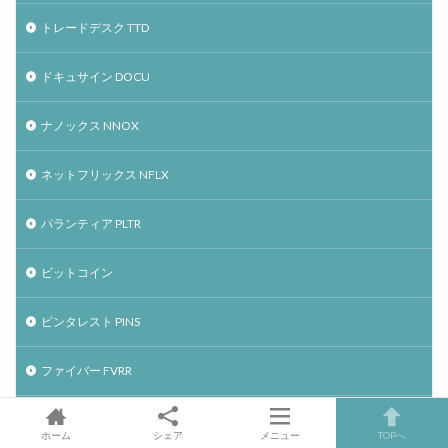
トレードデスク TTD
ドキュサイン DOCU
ナノックス NNOX
ネットフリックス NFLX
パランティア PLTR
ビットコイン
ピンタレスト PINS
ファイバー FVRR
ファストリー FSLY
ホーム
シェア
メニュー
TOPへ