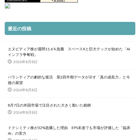
最近の投稿
エヌビディア株が週間11.6％急騰 スペースXと巨大テックが始めた「AI
インフラ争奪戦」
2026年8月8日
パランティアの劇的な復活 第2四半期データが示す「真の成長力」と今
後の展望
2026年8月8日
8月7日の米国市場で注目された大きく動いた銘柄
2026年8月8日
ドクシミティ株が32%急騰した理由 EPS未達でも市場が評価した「臨床
AI」の実力