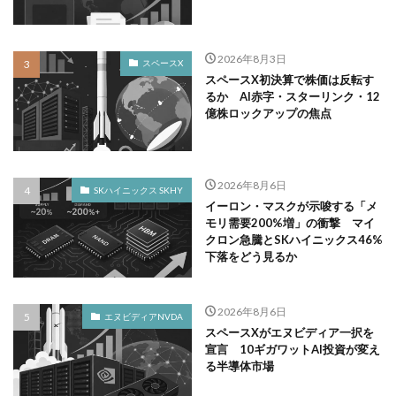
2026年8月3日
スペースX
スペースX初決算で株価は反転す
るか AI赤字・スターリンク・12
億株ロックアップの焦点
2026年8月6日
SKハイニックス SKHY
イーロン・マスクが示唆する「メ
モリ需要200%増」の衝撃 マイ
クロン急騰とSKハイニックス46%
下落をどう見るか
2026年8月6日
エヌビディアNVDA
スペースXがエヌビディア一択を
宣言 10ギガワットAI投資が変え
る半導体市場