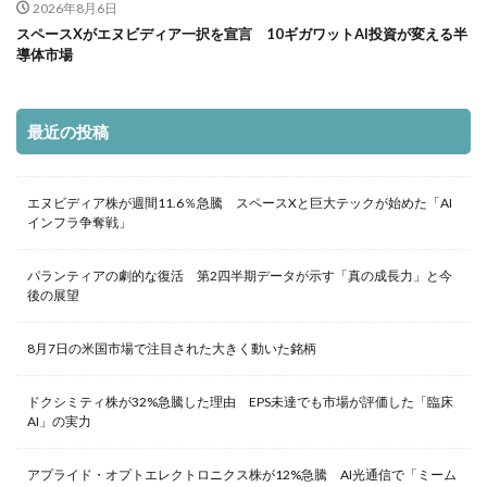
2026年8月6日
スペースXがエヌビディア一択を宣言 10ギガワットAI投資が変える半
導体市場
最近の投稿
エヌビディア株が週間11.6％急騰 スペースXと巨大テックが始めた「AI
インフラ争奪戦」
パランティアの劇的な復活 第2四半期データが示す「真の成長力」と今
後の展望
8月7日の米国市場で注目された大きく動いた銘柄
ドクシミティ株が32%急騰した理由 EPS未達でも市場が評価した「臨床
AI」の実力
アプライド・オプトエレクトロニクス株が12%急騰 AI光通信で「ミーム