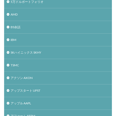
5万ドルポートフォリオ
AMD
BS余話
IBM
SKハイニックス SKHY
TSMC
アクソン AXON
アップスタート UPST
アップル AAPL
アファーム AFRM