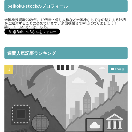
beikoku-stockのプロフィール
米国株投資歴20数年。10倍株・億り人株など米国株ならではの魅力ある銘柄
をご紹介することに努めています。米国株投資で幸せになりましょう！
詳しいごあいさつは
こちら
。
週間人気記事ランキング
BS余話