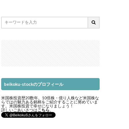
beikoku-stockのプロフィール
米国株投資歴20数年。10倍株・億り人株など米国株な
らではの魅力ある銘柄をご紹介することに努めていま
す。米国株投資で幸せになりましょう！
詳しいごあいさつは
こちら
。