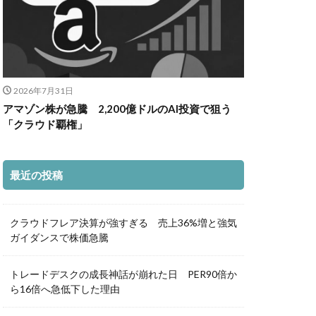
2026年7月31日
アマゾン株が急騰 2,200億ドルのAI投資で狙う
「クラウド覇権」
最近の投稿
クラウドフレア決算が強すぎる 売上36%増と強気
ガイダンスで株価急騰
トレードデスクの成長神話が崩れた日 PER90倍か
ら16倍へ急低下した理由