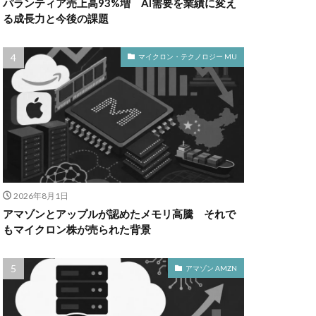
パランティア売上高93%増 AI需要を業績に変え
る成長力と今後の課題
マイクロン・テクノロジー MU
2026年8月1日
アマゾンとアップルが認めたメモリ高騰 それで
もマイクロン株が売られた背景
アマゾン AMZN