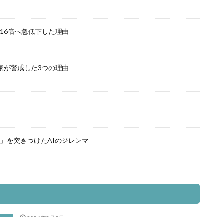
16倍へ急低下した理由
家が警戒した3つの理由
」を突きつけたAIのジレンマ