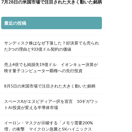
7月28日の米国市場で注目された大きく動いた銘柄
最近の投稿
サンディスク株はなぜ下落した？好決算でも売られ
た3つの理由と933億ドル契約の価値
売上4倍でも純損失19億ドル イオンキュー決算が
映す量子コンピューター覇権への先行投資
8月5日の米国市場で注目された大きく動いた銘柄
スペースXがエヌビディア一択を宣言 10ギガワッ
トAI投資が変える半導体市場
イーロン・マスクが示唆する「メモリ需要200%
増」の衝撃 マイクロン急騰とSKハイニックス