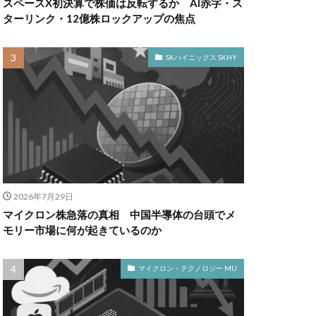
スペースX初決算で株価は反転するか AI赤字・ス
ターリンク・12億株ロックアップの焦点
SKハイニックス SKHY
2026年7月29日
マイクロン株急落の真相 中国半導体の台頭でメ
モリー市場に何が起きているのか
マイクロン・テクノロジー MU