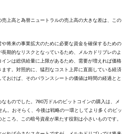
の売上高と為替ニュートラルの売上高の大きな差は、この
営や将来の事業拡大のために必要な資金を確保するための
が長期的なリスクとなっているため、メルカドリブレのよ
コインは総供給量に上限があるため、需要が増えれば価格
きます。対照的に、猛烈なコスト上昇に直面している経済
しておけば、そのバランスシートの価値は時間の経過とと
なものでした。780万ドルのビットコインの購入は、メ
ません。おそらく、今後は戦略の一環としてより多くのビッ
のところ、この暗号資産が果たす役割は小さいものです。
比べれば小さなスタートですが、メルカドリブレでは将来