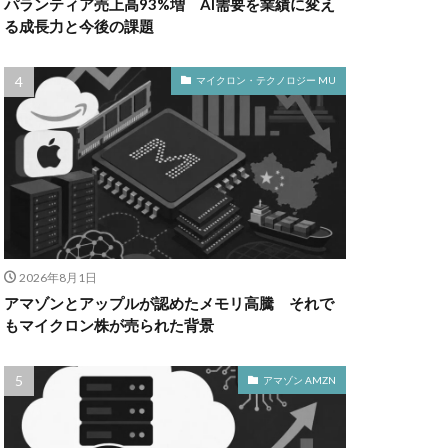
パランティア売上高93%増 AI需要を業績に変え
る成長力と今後の課題
マイクロン・テクノロジー MU
2026年8月1日
アマゾンとアップルが認めたメモリ高騰 それで
もマイクロン株が売られた背景
アマゾン AMZN