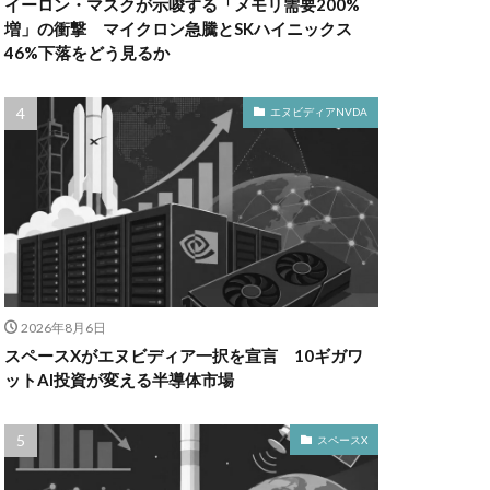
イーロン・マスクが示唆する「メモリ需要200%
増」の衝撃 マイクロン急騰とSKハイニックス
46%下落をどう見るか
エヌビディアNVDA
2026年8月6日
スペースXがエヌビディア一択を宣言 10ギガワ
ットAI投資が変える半導体市場
スペースX