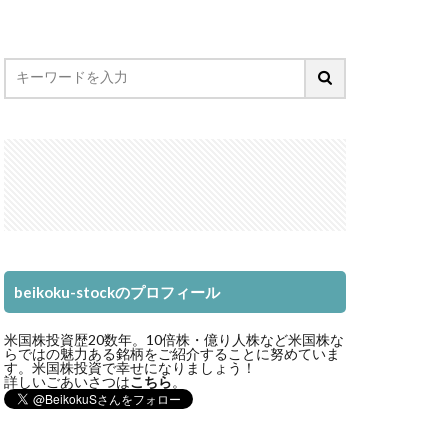
beikoku-stockのプロフィール
米国株投資歴20数年。10倍株・億り人株など米国株な
らではの魅力ある銘柄をご紹介することに努めていま
す。米国株投資で幸せになりましょう！
詳しいごあいさつは
こちら
。