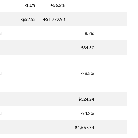
-1.1%
+56.5%
-$52.53
+$1,772.93
d
-8.7%
-$34.80
d
-28.5%
-$324.24
d
-94.2%
-$1,567.84