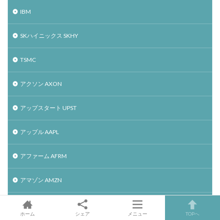
IBM
SKハイニックス SKHY
TSMC
アクソン AXON
アップスタート UPST
アップル AAPL
アファーム AFRM
アマゾン AMZN
アルファベット GOOGL
ホーム
シェア
メニュー
TOPへ