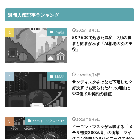
週間人気記事ランキング
2026年8月2日
BS余話
S&P 500で起きた異変 7月の勝
者と敗者が示す「AI相場の次の主
役」
2026年8月6日
BS余話
サンディスク株はなぜ下落した？
好決算でも売られた3つの理由と
933億ドル契約の価値
2026年8月6日
SKハイニックス SKHY
イーロン・マスクが示唆する「メ
モリ需要200%増」の衝撃 マイ
クロン急騰とSKハイニックス46%