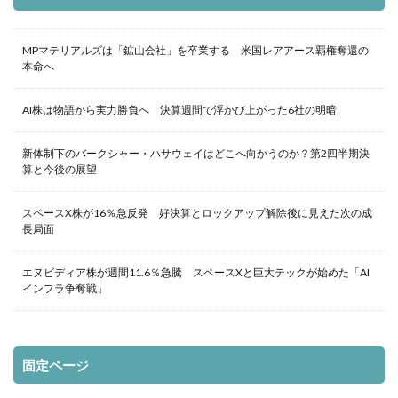
MPマテリアルズは「鉱山会社」を卒業する 米国レアアース覇権奪還の
本命へ
AI株は物語から実力勝負へ 決算週間で浮かび上がった6社の明暗
新体制下のバークシャー・ハサウェイはどこへ向かうのか？第2四半期決
算と今後の展望
スペースX株が16％急反発 好決算とロックアップ解除後に見えた次の成
長局面
エヌビディア株が週間11.6％急騰 スペースXと巨大テックが始めた「AI
インフラ争奪戦」
固定ページ