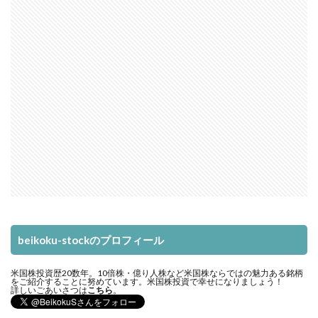
beikoku-stockのプロフィール
米国株投資歴20数年。10倍株・億り人株など米国株ならではの魅力ある銘柄
をご紹介することに努めています。米国株投資で幸せになりましょう！
詳しいごあいさつは
こちら
。