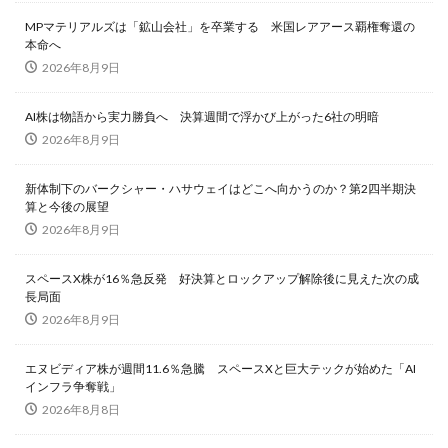
MPマテリアルズは「鉱山会社」を卒業する 米国レアアース覇権奪還の
本命へ
2026年8月9日
AI株は物語から実力勝負へ 決算週間で浮かび上がった6社の明暗
2026年8月9日
新体制下のバークシャー・ハサウェイはどこへ向かうのか？第2四半期決
算と今後の展望
2026年8月9日
スペースX株が16％急反発 好決算とロックアップ解除後に見えた次の成
長局面
2026年8月9日
エヌビディア株が週間11.6％急騰 スペースXと巨大テックが始めた「AI
インフラ争奪戦」
2026年8月8日