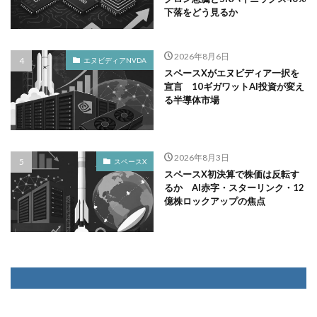
下落をどう見るか
2026年8月6日
エヌビディアNVDA
スペースXがエヌビディア一択を
宣言 10ギガワットAI投資が変え
る半導体市場
2026年8月3日
スペースX
スペースX初決算で株価は反転す
るか AI赤字・スターリンク・12
億株ロックアップの焦点