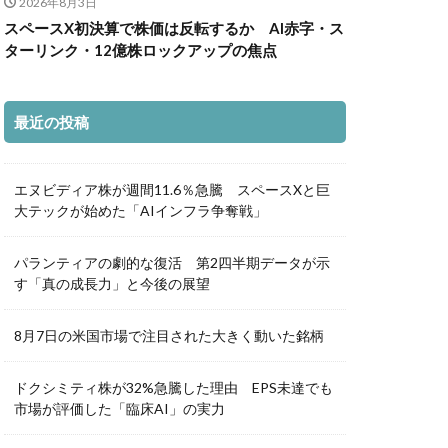
2026年8月3日
スペースX初決算で株価は反転するか AI赤字・ス
ターリンク・12億株ロックアップの焦点
最近の投稿
エヌビディア株が週間11.6％急騰 スペースXと巨
大テックが始めた「AIインフラ争奪戦」
パランティアの劇的な復活 第2四半期データが示
す「真の成長力」と今後の展望
8月7日の米国市場で注目された大きく動いた銘柄
ドクシミティ株が32%急騰した理由 EPS未達でも
市場が評価した「臨床AI」の実力