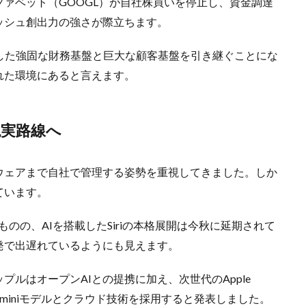
ァベット（GOOGL）が自社株買いを停止し、資金調達
ッシュ創出力の強さが際立ちます。
した強固な財務基盤と巨大な顧客基盤を引き継ぐことにな
れた環境にあると言えます。
現実路線へ
ウェアまで自社で管理する姿勢を重視してきました。しか
ています。
を発表したものの、AIを搭載したSiriの本格展開は今秋に延期されて
発で出遅れているようにも見えます。
ルはオープンAIとの提携に加え、次世代のApple
ルのGeminiモデルとクラウド技術を採用すると発表しました。