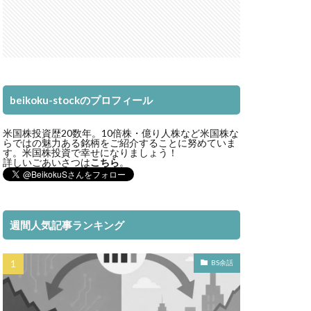
beikoku-stockのプロフィール
米国株投資歴20数年。10倍株・億り人株など米国株な
らではの魅力ある銘柄をご紹介することに努めていま
す。米国株投資で幸せになりましょう！
詳しいごあいさつは
こちら
。
週間人気記事ランキング
BS余話