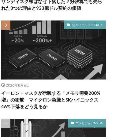
サンディスク株はなぜ下落した？好決算でも売ら
れた3つの理由と933億ドル契約の価値
SKハイニックス SKHY
2026年8月6日
イーロン・マスクが示唆する「メモリ需要200%
増」の衝撃 マイクロン急騰とSKハイニックス
46%下落をどう見るか
エヌビディアNVDA