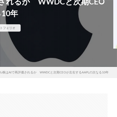
されるか WWDCと次期CEO
10年
トフォリオ
ル株はAIで再評価されるか WWDCと次期CEOが左右するAAPLの次なる10年