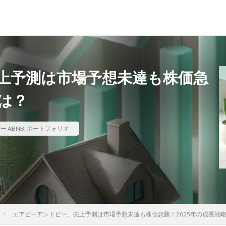
上予測は市場予想未達も株価急
とは？
 ABNB
,
ポートフォリオ
エアビーアンドビー、売上予測は市場予想未達も株価急騰！2025年の成長戦