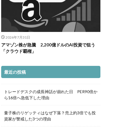
2026年7月31日
アマゾン株が急騰 2,200億ドルのAI投資で狙う
「クラウド覇権」
最近の投稿
トレードデスクの成長神話が崩れた日 PER90倍か
ら16倍へ急低下した理由
量子株のリゲッティはなぜ下落？売上約3倍でも投
資家が警戒した3つの理由