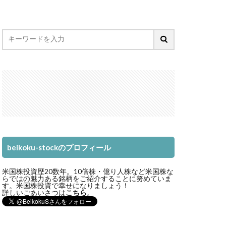
beikoku-stockのプロフィール
米国株投資歴20数年。10倍株・億り人株など米国株な
らではの魅力ある銘柄をご紹介することに努めていま
す。米国株投資で幸せになりましょう！
詳しいごあいさつは
こちら
。