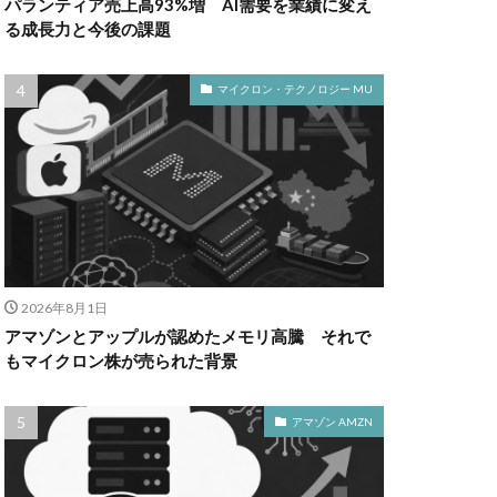
パランティア売上高93%増 AI需要を業績に変え
る成長力と今後の課題
マイクロン・テクノロジー MU
2026年8月1日
アマゾンとアップルが認めたメモリ高騰 それで
もマイクロン株が売られた背景
アマゾン AMZN