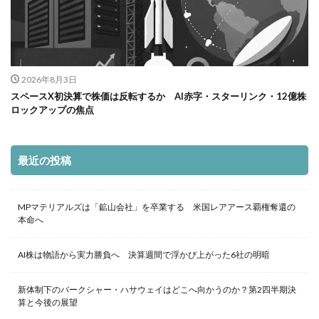
2026年8月3日
スペースX初決算で株価は反転するか AI赤字・スターリンク・12億株
ロックアップの焦点
最近の投稿
MPマテリアルズは「鉱山会社」を卒業する 米国レアアース覇権奪還の
本命へ
AI株は物語から実力勝負へ 決算週間で浮かび上がった6社の明暗
新体制下のバークシャー・ハサウェイはどこへ向かうのか？第2四半期決
算と今後の展望