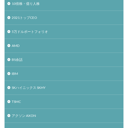
10倍株・億り人株
2021トップCEO
5万ドルポートフォリオ
AMD
BS余話
IBM
SKハイニックス SKHY
TSMC
アクソン AXON