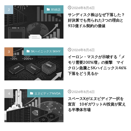
2026年8月6日
BS余話
サンディスク株はなぜ下落した？
好決算でも売られた3つの理由と
933億ドル契約の価値
2026年8月6日
SKハイニックス SKHY
イーロン・マスクが示唆する「メ
モリ需要200%増」の衝撃 マイ
クロン急騰とSKハイニックス46%
下落をどう見るか
2026年8月6日
エヌビディアNVDA
スペースXがエヌビディア一択を
宣言 10ギガワットAI投資が変え
る半導体市場