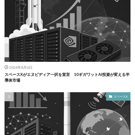
2026年8月6日
スペースXがエヌビディア一択を宣言 10ギガワットAI投資が変える半
導体市場
スペースX