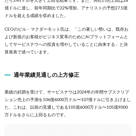
たり3.45ドルを大きく上回る結果です。また、同社の売上高は28
億ドルに達し、前年同期比で22%増加。アナリストの予想27.5億
ドルを超える成績を収めました。
CEOのビル・マクダーモット氏は、「この著しい勢いは、既存お
よび新規のお客様がビジネス変革のためにAIプラットフォームと
してサービスナウへの投資を増やしていることに由来する」と決
算発表で述べています。
通年業績見通しの上方修正
業績の好調を受けて、サービスナウは2024年の年間サブスクリプ
ション売上の予測を106億6000万ドル〜107億ドルに引き上げまし
た。これは、以前の見通しである105億6000万ドル〜105億9000
万ドルをさらに上回るものです。