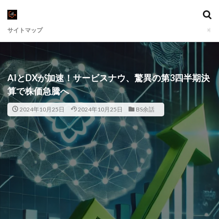
サイトマップ
AIとDXが加速！サービスナウ、驚異の第3四半期決
算で株価急騰へ
2024年10月25日
2024年10月25日
BS余話