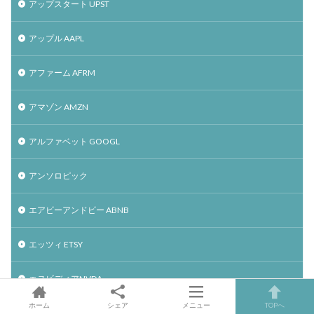
アップスタート UPST
アップル AAPL
アファーム AFRM
アマゾン AMZN
アルファベット GOOGL
アンソロピック
エアビーアンドビー ABNB
エッツィ ETSY
エヌビディアNVDA
ホーム
シェア
メニュー
TOPへ
オクタ OKTA