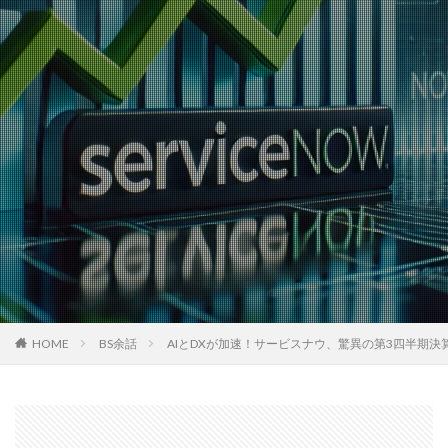
HOME
BS余話
AIとDXが加速！サービスナウ、驚異の第3四半期決