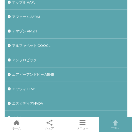
アップル AAPL
アファーム AFRM
アマゾン AMZN
アルファベット GOOGL
アンソロピック
エアビーアンドビー ABNB
エッツィ ETSY
エヌビディアNVDA
オクタ OKTA
ホーム
シェア
メニュー
TOPへ