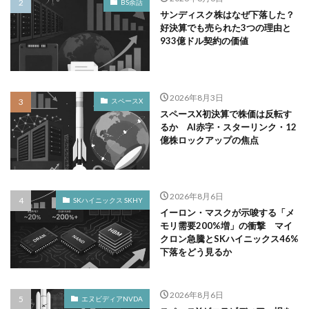
BS余話
サンディスク株はなぜ下落した？
好決算でも売られた3つの理由と
933億ドル契約の価値
2026年8月3日
スペースX
スペースX初決算で株価は反転す
るか AI赤字・スターリンク・12
億株ロックアップの焦点
2026年8月6日
SKハイニックス SKHY
イーロン・マスクが示唆する「メ
モリ需要200%増」の衝撃 マイ
クロン急騰とSKハイニックス46%
下落をどう見るか
2026年8月6日
エヌビディアNVDA