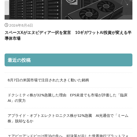
2026年8月6日
スペースXがエヌビディア一択を宣言 10ギガワットAI投資が変える半
導体市場
最近の投稿
8月7日の米国市場で注目された大きく動いた銘柄
ドクシミティ株が32%急騰した理由 EPS未達でも市場が評価した「臨床
AI」の実力
アプライド・オプトエレクトロニクス株が12%急騰 AI光通信で「ミーム
株」脱却なるか
エアビーアンドビーは民泊の先へ 好決算が示した世界旅行プラットフォ