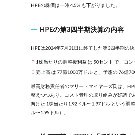
HPEの株価は一時 4.5% も下がりました。
HPEの第3四半期決算の内容
HPEは2024年7月31日に終了した第3四半
1株当たりの調整後利益 は 50セント で、コ
売上高 は 77億1000万ドル と、予想の 76億
最高財務責任者のマリー・マイヤーズ氏は、HP
整えつつあり、コスト管理の取り組みが好調であ
向けた 1株当たり1.92ドル〜1.97ドル とい
ル〜1.95ドル）。