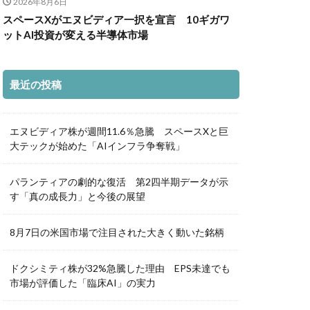
2026年8月6日
スペースXがエヌビディア一択を宣言 10ギガワ
ットAI投資が変える半導体市場
最近の投稿
エヌビディア株が週間11.6％急騰 スペースXと巨
大テックが始めた「AIインフラ争奪戦」
パランティアの劇的な復活 第2四半期データが示
す「真の成長力」と今後の展望
8月7日の米国市場で注目された大きく動いた銘柄
ドクシミティ株が32%急騰した理由 EPS未達でも
市場が評価した「臨床AI」の実力