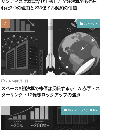
サンディスク株はなぜ下落した？好決算でも売ら
れた3つの理由と933億ドル契約の価値
スペースX
2026年8月3日
スペースX初決算で株価は反転するか AI赤字・ス
ターリンク・12億株ロックアップの焦点
SKハイニックス SKHY