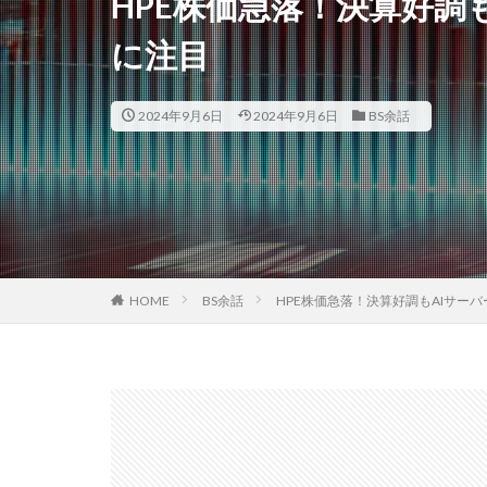
HPE株価急落！決算好調
に注目
2024年9月6日
2024年9月6日
BS余話
HOME
BS余話
HPE株価急落！決算好調もAIサー