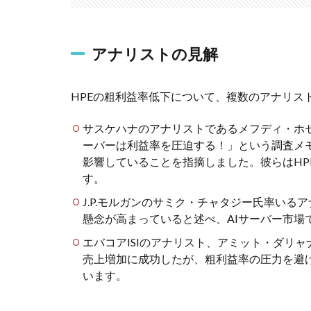
アナリストの見解
HPEの粗利益率低下について、複数のアナリス
サスケハナのアナリストであるメフディ・ホセ
ーバーは利益率を圧迫する！」という調査メモ
影響していることを指摘しました。彼らはHPE
す。
J.P.モルガンのサミク・チャタジー氏率いる
懸念が高まっていると述べ、AIサーバー市場
エバコアISIのアナリスト、アミット・ダリャ
売上増加に成功したが、粗利益率の圧力を避け
います。