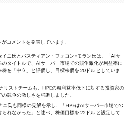
トがコメントを発表しています。
イニ氏とバスティアン・フォコン=モラン氏は、「AIサ
のタイトルで、AIサーバー市場での競争激化が利益率に
株を「中立」と評価し、目標株価を 20ドル としていま
アナリストチームも、HPEの粗利益率低下に対する投資家の
での競争の激しさを強調しました。
ナニ氏も同様の見解を示し、「HPEはAIサーバー市場での
られなかった」と述べ、株価目標を 22ドル と設定して