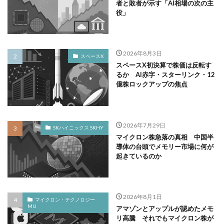
者と敗者が示す「AI相場の次の主
役」
2026年8月3日
スペースX
スペースX初決算で株価は反転す
るか AI赤字・スターリンク・12
億株ロックアップの焦点
2026年7月29日
SKハイニックス SKHY
マイクロン株急落の真相 中国半
導体の台頭でメモリー市場に何が
起きているのか
2026年8月1日
マイクロン・テクノロジー
MU
アマゾンとアップルが認めたメモ
リ高騰 それでもマイクロン株が