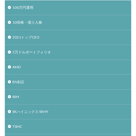
100万円運用
10倍株・億り人株
2021トップCEO
5万ドルポートフォリオ
AMD
BS余話
IBM
SKハイニックス SKHY
TSMC