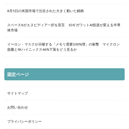
8月5日の米国市場で注目された大きく動いた銘柄
スペースXがエヌビディア一択を宣言 10ギガワットAI投資が変える半導
体市場
イーロン・マスクが示唆する「メモリ需要200%増」の衝撃 マイクロン
急騰とSKハイニックス46%下落をどう見るか
固定ページ
サイトマップ
お問い合わせ
プライバシーポリシー