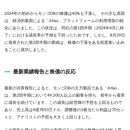
2024年の初めからモンゴDBの株価は40%も下落し、その主な原因
は、経済的要因による「Atlas」プラットフォームの利用増加の鈍
化にありました。この状況は、同社の第1四半期（2024年4月に終
了）における成長率が予測を下回ったためです。しかし、8月29日
に発表された第2四半期の業績は、株価の下落をある程度食い止め
ることに成功しました。
最新業績報告と株価の反応
最新の決算報告によると、モンゴDBの主力製品である「Atlas」
は、第2四半期において49,200人以上の顧客を持ち、前年から着実
に成長を続けています。この成長は経営陣の予想を上回るもので
あり、売上高は4億7810万ドル、調整後の1株当たり利益は70セン
トと、アナリストの予想を大きく上回りました。
この報告を受けて、30日の市場でモンゴDBの株価が18.34%上昇