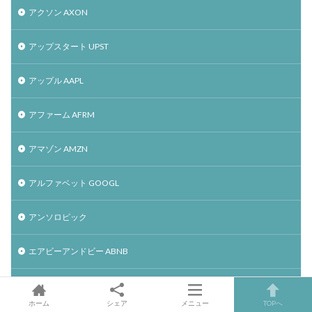
アクソン AXON
アップスタート UPST
アップル AAPL
アファーム AFRM
アマゾン AMZN
アルファベット GOOGL
アンソロピック
エアビーアンドビー ABNB
エッツィ ETSY
ホーム
シェア
メニュー
TOPへ