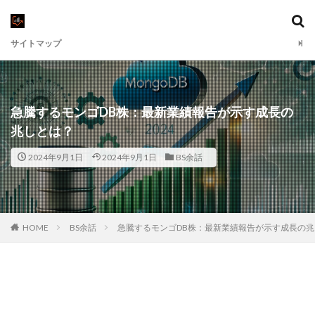
サイトマップ
急騰するモンゴDB株：最新業績報告が示す成長の
兆しとは？
2024年9月1日
2024年9月1日
BS余話
HOME
BS余話
急騰するモンゴDB株：最新業績報告が示す成長の