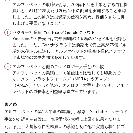
アルファベットの取締役会は、700億ドルを上限とする自社株
買いと、6月に1株あたり20セントの配当を実施すること承認
しました。この動きは投資家の信頼を高め、株価をさらに押
し上げる要因となりました。
セクター別業績: YouTubeとGoogleクラウド
YouTubeの広告売上は前年同期比21％増の81億ドルを記録し
ました。また、Googleクラウドは前期比で売上高が75億ドル
増の96億ドルに達し、アルファベットの収益多様化とクラウ
ド市場での競争力強化を示しています。
アルファベットと他のテクノロジー大手との比較
アルファベットの業績は、同業他社と比較しても印象的で
す。メタ・プラットフォームズ（META）やアマゾン
（AMZN）といった他のテクノロジー大手と比べても、アルフ
ァベットの成長率と利益率は際立っています。
まとめ
アルファベットの第1四半期の業績は、検索、YouTube、クラウド
事業の好調さを背景に、市場予想を大幅に上回る結果となりまし
た。また、大規模な自社株買いの承認と初の配当実施も株価にプ