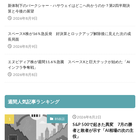
新体制下のバークシャー・ハサウェイはどこへ向かうのか？第2四半期決
算と今後の展望
2026年8月9日
スペースX株が16％急反発 好決算とロックアップ解除後に見えた次の成
長局面
2026年8月9日
エヌビディア株が週間11.6％急騰 スペースXと巨大テックが始めた「AI
インフラ争奪戦」
2026年8月8日
週間人気記事ランキング
2026年8月2日
BS余話
S&P 500で起きた異変 7月の勝
者と敗者が示す「AI相場の次の主
役」