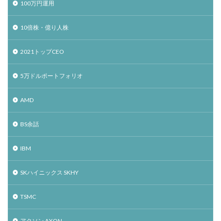
100万円運用
10倍株・億り人株
2021トップCEO
5万ドルポートフォリオ
AMD
BS余話
IBM
SKハイニックス SKHY
TSMC
アクソン AXON