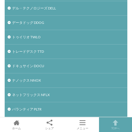
デル・テクノロジーズ DELL
データドッグ DDOG
トゥイリオ TWLO
トレードデスク TTD
ドキュサイン DOCU
ナノックス NNOX
ネットフリックス NFLX
パランティア PLTR
ビットコイン
ホーム
シェア
メニュー
TOPへ