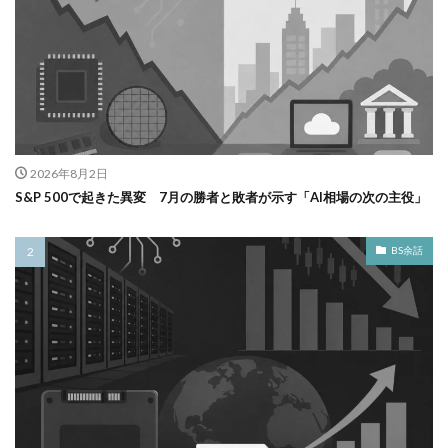
2026年8月2日
S&P 500で起きた異変 7月の勝者と敗者が示す「AI相場の次の主役」
BS余話