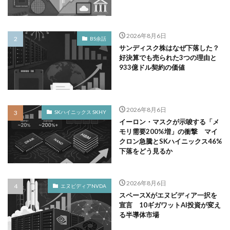
2026年8月6日
BS余話
サンディスク株はなぜ下落した？
好決算でも売られた3つの理由と
933億ドル契約の価値
2026年8月6日
SKハイニックス SKHY
イーロン・マスクが示唆する「メ
モリ需要200%増」の衝撃 マイ
クロン急騰とSKハイニックス46%
下落をどう見るか
2026年8月6日
エヌビディアNVDA
スペースXがエヌビディア一択を
宣言 10ギガワットAI投資が変え
る半導体市場