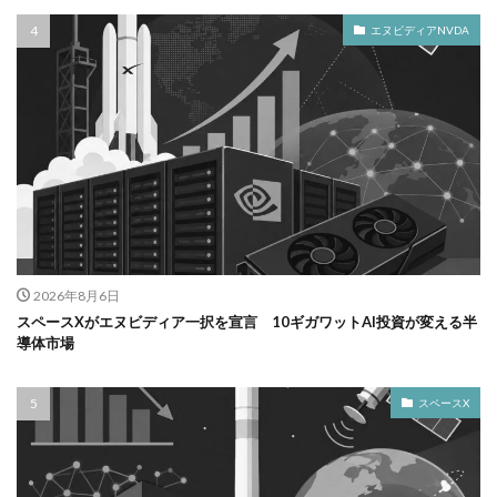
エヌビディアNVDA
2026年8月6日
スペースXがエヌビディア一択を宣言 10ギガワットAI投資が変える半
導体市場
スペースX