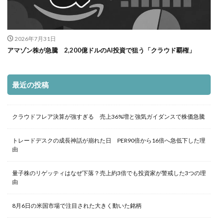
2026年7月31日
アマゾン株が急騰 2,200億ドルのAI投資で狙う「クラウド覇権」
最近の投稿
クラウドフレア決算が強すぎる 売上36%増と強気ガイダンスで株価急騰
トレードデスクの成長神話が崩れた日 PER90倍から16倍へ急低下した理
由
量子株のリゲッティはなぜ下落？売上約3倍でも投資家が警戒した3つの理
由
8月6日の米国市場で注目された大きく動いた銘柄