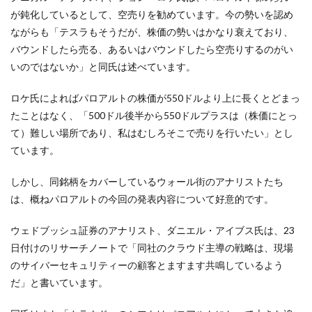
が鈍化しているとして、空売りを勧めています。今の勢いを認め
ながらも「テスラもそうだが、株価の勢いはかなり衰えており、
バウンドしたら売る、あるいはバウンドしたら空売りするのがい
いのではないか」と同氏は述べています。
ロケ氏によればパロアルトの株価が550ドルより上に長くとどまっ
たことはなく、「500ドル後半から550ドルプラスは（株価にとっ
て）難しい場所であり、私はむしろそこで売りを行いたい」とし
ています。
しかし、同銘柄をカバーしているウォール街のアナリストたち
は、概ねパロアルトの今回の発表内容について好意的です。
ウェドブッシュ証券のアナリスト、ダニエル・アイブス氏は、23
日付けのリサーチノートで「同社のクラウド主導の戦略は、現場
のサイバーセキュリティーの顧客とますます共鳴しているよう
だ」と書いています。