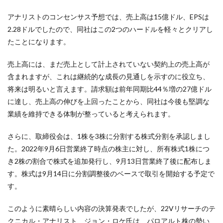
アナリストのコンセンサス予想では、売上高は15億ドル、EPSは
2.28ドルでしたので、同社はこの2つのハードルを軽々とクリアし
たことになります。
売上高には、まだ売上として計上されていない契約上の売上高が
含まれますが、これは継続的な成長の見通しを示すのに役立ち、
将来は明るいと言えます。請求額は前年同期比44％増の27億ドル
に達し、売上高の伸びを上回ったことから、同社は今後も堅調な
業績を維持できる体制が整っていると考えられます。
さらに、取締役会は、1株を3株に分割する株式分割を承認しまし
た。2022年9月6日営業終了時点の株主に対し、所有株式1株につ
き2株の割合で株式を追加発行し、9月13日営業終了後に配布しま
す。株式は9月14日に分割調整後のベースで取引を開始する予定で
す。
このように素晴らしい内容の決算発表でしたが、22Vリサーチのテ
クニカル・アナリスト、ジョン・ロケ氏は、パロアルト株の勢い