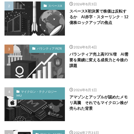
2026年8月3日
スペースX
スペースX初決算で株価は反転す
るか AI赤字・スターリンク・12
億株ロックアップの焦点
2026年8月4日
パランティア PLTR
パランティア売上高93%増 AI需
要を業績に変える成長力と今後の
課題
2026年8月1日
マイクロン・テクノロジー
MU
アマゾンとアップルが認めたメモ
リ高騰 それでもマイクロン株が
売られた背景
2026年7月31日