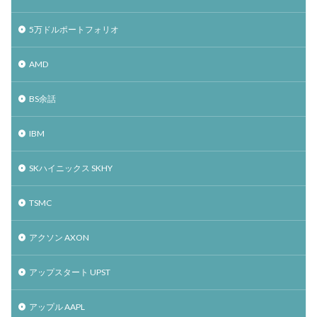
5万ドルポートフォリオ
AMD
BS余話
IBM
SKハイニックス SKHY
TSMC
アクソン AXON
アップスタート UPST
アップル AAPL