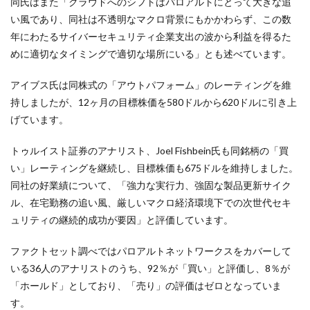
同氏はまた「クラウドへのシフトはパロアルトにとって大きな追
い風であり、同社は不透明なマクロ背景にもかかわらず、この数
年にわたるサイバーセキュリティ企業支出の波から利益を得るた
めに適切なタイミングで適切な場所にいる」とも述べています。
アイブス氏は同株式の「アウトパフォーム」のレーティングを維
持しましたが、12ヶ月の目標株価を580ドルから620ドルに引き上
げています。
トゥルイスト証券のアナリスト、Joel Fishbein氏も同銘柄の「買
い」レーティングを継続し、目標株価も675ドルを維持しました。
同社の好業績について、「強力な実行力、強固な製品更新サイク
ル、在宅勤務の追い風、厳しいマクロ経済環境下での次世代セキ
ュリティの継続的成功が要因」と評価しています。
ファクトセット調べではパロアルトネットワークスをカバーして
いる36人のアナリストのうち、92％が「買い」と評価し、8％が
「ホールド」としており、「売り」の評価はゼロとなっていま
す。