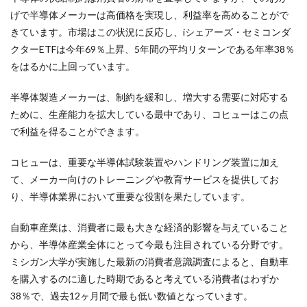
げで半導体メーカーは高価格を実現し、利益率を高めることがで
きています。市場はこの状況に反応し、iシェアーズ・セミコンダ
クターETFは今年69％上昇、5年間の平均リターンである年率38％
をはるかに上回っています。
半導体製造メーカーは、制約を緩和し、増大する需要に対応する
ために、生産能力を拡大している最中であり、コヒューはこの点
で利益を得ることができます。
コヒューは、重要な半導体試験装置やハンドリング装置に加え
て、メーカー向けのトレーニングや教育サービスを提供してお
り、半導体業界において重要な役割を果たしています。
自動車産業は、消費者に最も大きな経済的影響を与えていること
から、半導体産業全体にとって今最も注目されている分野です。
ミシガン大学が実施した最新の消費者意識調査によると、自動車
を購入するのに適した時期であると考えている消費者はわずか
38％で、過去12ヶ月間で最も低い数値となっています。