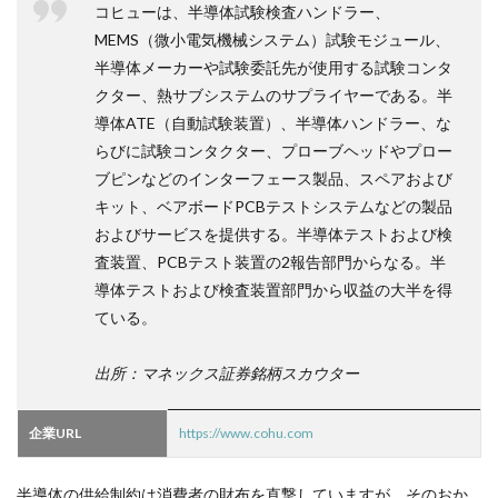
コヒューは、半導体試験検査ハンドラー、
MEMS（微小電気機械システム）試験モジュール、
半導体メーカーや試験委託先が使用する試験コンタ
クター、熱サブシステムのサプライヤーである。半
導体ATE（自動試験装置）、半導体ハンドラー、な
らびに試験コンタクター、プローブヘッドやプロー
ブピンなどのインターフェース製品、スペアおよび
キット、ベアボードPCBテストシステムなどの製品
およびサービスを提供する。半導体テストおよび検
査装置、PCBテスト装置の2報告部門からなる。半
導体テストおよび検査装置部門から収益の大半を得
ている。
出所：マネックス証券銘柄スカウター
企業URL
https://www.cohu.com
半導体の供給制約は消費者の財布を直撃していますが、そのおか