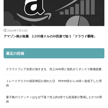
2026年7月31日
アマゾン株が急騰 2,200億ドルのAI投資で狙う「クラウド覇権」
最近の投稿
クラウドフレア決算が強すぎる 売上36%増と強気ガイダンスで株価急騰
トレードデスクの成長神話が崩れた日 PER90倍から16倍へ急低下した理
由
量子株のリゲッティはなぜ下落？売上約3倍でも投資家が警戒した3つの理
由