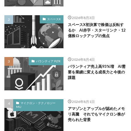
2026年8月3日
スペースX
スペースX初決算で株価は反転す
るか AI赤字・スターリンク・12
億株ロックアップの焦点
2026年8月4日
パランティア PLTR
パランティア売上高93%増 AI需
要を業績に変える成長力と今後の
課題
2026年8月1日
マイクロン・テクノロジー
MU
アマゾンとアップルが認めたメモ
リ高騰 それでもマイクロン株が
売られた背景