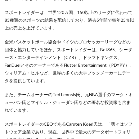
スポートレイダーは、世界120カ国、150以上のリーグに代わって
83種類のスポーツの結果を配信しており、過去5年間で毎年25％以
上の売上を上げています。
全米バスケットボール協会やドイツのプロサッカーリーグなどの
団体と協力しているほか、スポートレイダーは、Bet365、シーザ
ーズ・エンターテインメント（CZR）、ドラフトキングス、
FanDuelとそのオーナーであるFlutter Entertainment（PDYPY）、
ウィリアム・ヒルなど、世界の多くの大手ブックメーカーにデー
タを提供しています。
また、チームオーナーのTed Leonsis氏、元NBA選手の
マーク・キ
ューバン氏とマイケル・ジョーダン氏などの著名な投資家も含ま
れています。
スポートレイダーのCEOであるCarsten Koerl氏は、「我々はソフ
トウェア企業であり、現在、世界中で最大のデータポートフォリ