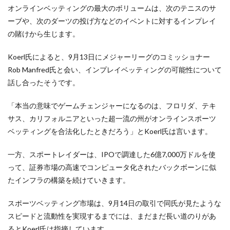
オンラインベッティングの最大のボリュームは、次のテニスのサ
ーブや、次のダーツの投げ方などのイベントに対するインプレイ
の賭けから生じます。
Koerl氏によると、9月13日にメジャーリーグのコミッショナー
Rob Manfred氏と会い、インプレイベッティングの可能性について
話し合ったそうです。
「本当の意味でゲームチェンジャーになるのは、フロリダ、テキ
サス、カリフォルニアといった超一流の州がオンラインスポーツ
ベッティングを合法化したときだろう」とKoerl氏は言います。
一方、スポートレイダーは、IPOで調達した6億7,000万ドルを使
って、証券市場の高速でコンピュータ化されたバックボーンに似
たインフラの構築を続けていきます。
スポーツベッティング市場は、9月14日の取引で同氏が見たような
スピードと流動性を実現するまでには、まだまだ長い道のりがあ
るとKoerl氏は指摘しています。