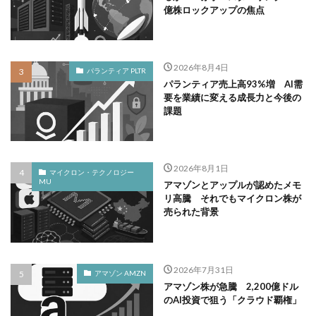
億株ロックアップの焦点
2026年8月4日
パランティア PLTR
パランティア売上高93%増 AI需
要を業績に変える成長力と今後の
課題
2026年8月1日
マイクロン・テクノロジー
MU
アマゾンとアップルが認めたメモ
リ高騰 それでもマイクロン株が
売られた背景
2026年7月31日
アマゾン AMZN
アマゾン株が急騰 2,200億ドル
のAI投資で狙う「クラウド覇権」