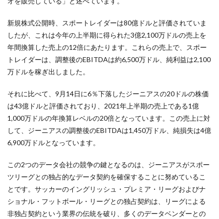
オを販売している」と述べています。
新規株式公開時、スポートレイダーは80億ドルと評価されていま
したが、これは今年の上半期に得られた3億2,100万ドルの売上を
年間換算した売上の12倍にあたります。これらの売上で、スポー
トレイダーは、調整後の
EBITDAは約6,500万ドル、純利益は2,100
万ドルを稼ぎ出しました。
それに比べて、9月14日に6％下落したジーニアスの20ドルの株価
は43億ドルと評価されており、2021年上半期の売上である1億
1,000万ドルの年換算レベルの20倍となっています。この売上に対
して、ジーニアスの調整後のEBITDAは1,450万ドル、純損失は4億
6,900万ドルとなっています。
この2つのデータ会社の競争の鍵となるのは、ジーニアスがスポー
ツリーグとの独占的なデータ契約を確保することに努めているこ
とです。サッカーのイングリッシュ・プレミア・リーグおよびナ
ショナル・フットボール・リーグとの独占契約は、リーグによる
非独占契約という業界の伝統を破り、多くのデータベンダーとの