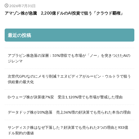
2026年7月31日
アマゾン株が急騰 2,200億ドルのAI投資で狙う「クラウド覇権」
最近の投稿
アプラビン株急落の深層：53%増収でも市場が「ノー」を突きつけたAIの
ジレンマ
次世代GPUなのにメモリ削減？エヌビディアがルービン・ウルトラで狙う
供給量の最大化
D-ウェーブ株が決算後7%安 受注1,120%増でも市場が警戒した理由
データドッグ株が20%急落 売上36%増の好決算でも売られた本当の理由
サンディスク株はなぜ下落した？好決算でも売られた3つの理由と933億
ドル契約の価値