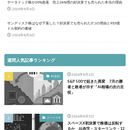
データドッグ株が20%急落 売上36%増の好決算でも売られた本当の理由
2026年8月6日
サンディスク株はなぜ下落した？好決算でも売られた3つの理由と933億
ドル契約の価値
2026年8月6日
週間人気記事ランキング
2026年8月2日
BS余話
S&P 500で起きた異変 7月の勝
者と敗者が示す「AI相場の次の主
役」
2026年8月3日
スペースX
スペースX初決算で株価は反転す
るか AI赤字・スターリンク・12