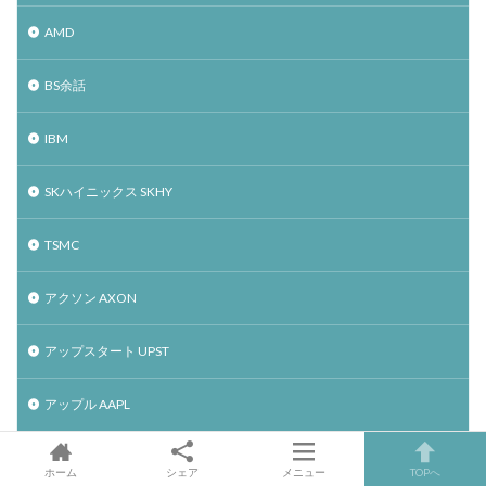
AMD
BS余話
IBM
SKハイニックス SKHY
TSMC
アクソン AXON
アップスタート UPST
アップル AAPL
アファーム AFRM
ホーム
シェア
メニュー
TOPへ