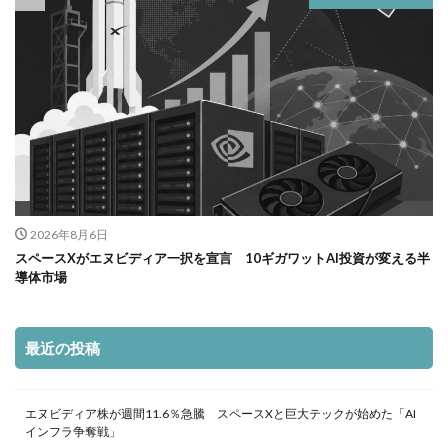
2026年8月6日
スペースXがエヌビディア一択を宣言 10ギガワットAI投資が変える半
導体市場
最近の投稿
エヌビディア株が週間11.6％急騰 スペースXと巨大テックが始めた「AI
インフラ争奪戦」