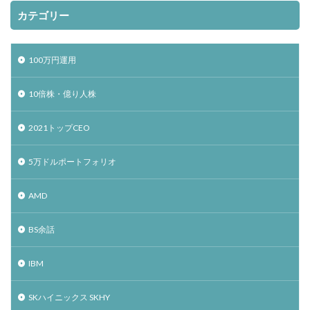
カテゴリー
100万円運用
10倍株・億り人株
2021トップCEO
5万ドルポートフォリオ
AMD
BS余話
IBM
SKハイニックス SKHY