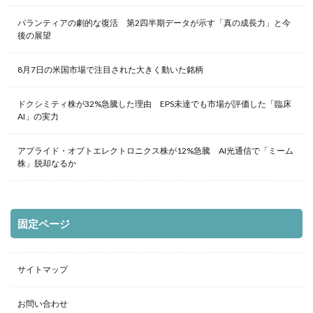
パランティアの劇的な復活 第2四半期データが示す「真の成長力」と今
後の展望
8月7日の米国市場で注目された大きく動いた銘柄
ドクシミティ株が32%急騰した理由 EPS未達でも市場が評価した「臨床
AI」の実力
アプライド・オプトエレクトロニクス株が12%急騰 AI光通信で「ミーム
株」脱却なるか
固定ページ
サイトマップ
お問い合わせ