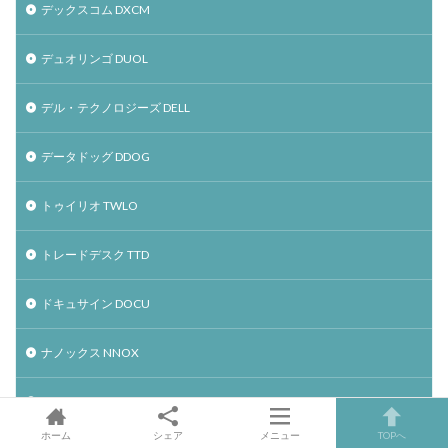
デックスコム DXCM
デュオリンゴ DUOL
デル・テクノロジーズ DELL
データドッグ DDOG
トゥイリオ TWLO
トレードデスク TTD
ドキュサイン DOCU
ナノックス NNOX
ネットフリックス NFLX
ホーム
シェア
メニュー
TOPへ