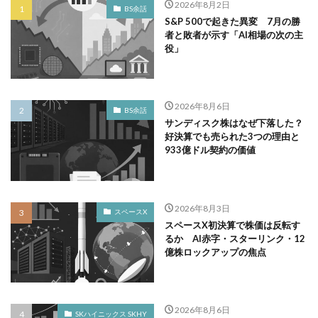
2026年8月2日
BS余話
S&P 500で起きた異変 7月の勝
者と敗者が示す「AI相場の次の主
役」
2026年8月6日
BS余話
サンディスク株はなぜ下落した？
好決算でも売られた3つの理由と
933億ドル契約の価値
2026年8月3日
スペースX
スペースX初決算で株価は反転す
るか AI赤字・スターリンク・12
億株ロックアップの焦点
2026年8月6日
SKハイニックス SKHY