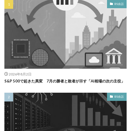
BS余話
2026年8月2日
S&P 500で起きた異変 7月の勝者と敗者が示す「AI相場の次の主役」
BS余話