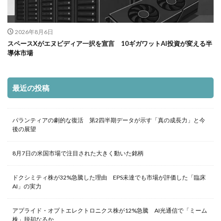
2026年8月6日
スペースXがエヌビディア一択を宣言 10ギガワットAI投資が変える半
導体市場
最近の投稿
パランティアの劇的な復活 第2四半期データが示す「真の成長力」と今
後の展望
8月7日の米国市場で注目された大きく動いた銘柄
ドクシミティ株が32%急騰した理由 EPS未達でも市場が評価した「臨床
AI」の実力
アプライド・オプトエレクトロニクス株が12%急騰 AI光通信で「ミーム
株」脱却なるか