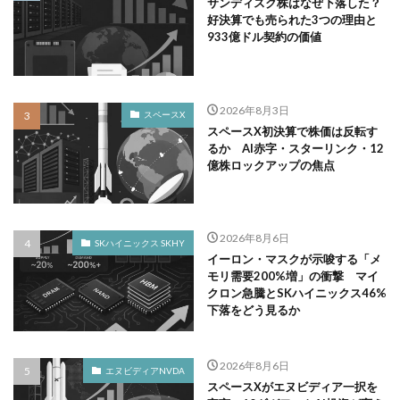
サンディスク株はなぜ下落した？
好決算でも売られた3つの理由と
933億ドル契約の価値
2026年8月3日
スペースX
スペースX初決算で株価は反転す
るか AI赤字・スターリンク・12
億株ロックアップの焦点
2026年8月6日
SKハイニックス SKHY
イーロン・マスクが示唆する「メ
モリ需要200%増」の衝撃 マイ
クロン急騰とSKハイニックス46%
下落をどう見るか
2026年8月6日
エヌビディアNVDA
スペースXがエヌビディア一択を