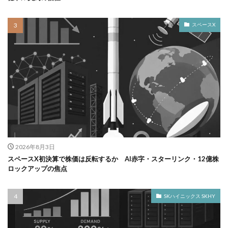
スペースX
2026年8月3日
スペースX初決算で株価は反転するか AI赤字・スターリンク・12億株
ロックアップの焦点
SKハイニックス SKHY