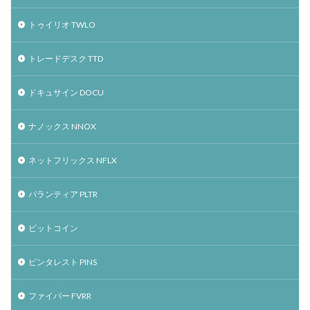
トゥイリオ TWLO
トレードデスク TTD
ドキュサイン DOCU
ナノックス NNOX
ネットフリックス NFLX
パランティア PLTR
ビットコイン
ピンタレスト PINS
ファイバー FVRR