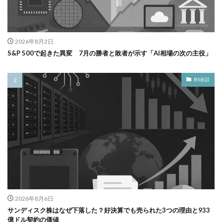
2026年8月2日
S&P 500で起きた異変 7月の勝者と敗者が示す「AI相場の次の主役」
BS余話
2026年8月6日
サンディスク株はなぜ下落した？好決算でも売られた3つの理由と933
億ドル契約の価値