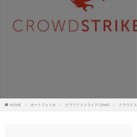
HOME
ポートフォリオ
クラウドストライク CRWD
クラウドス