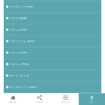
ファストリー FSLY
ブログの説明
ブロック XYZ
ブロードコム AVGO
ペイパル PYPL
ペロトン PTON
ポートフォリオ
マイクロソフト MSFT
マイクロン・テクノロジー MU
ホーム
シェア
メニュー
TOPへ