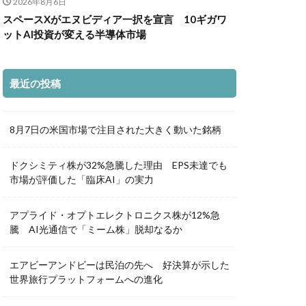
2026年8月6日
スペースXがエヌビディア一択を宣言 10ギガワ
ットAI投資が変える半導体市場
最近の投稿
8月7日の米国市場で注目された大きく動いた銘柄
ドクシミティ株が32%急騰した理由 EPS未達でも
市場が評価した「臨床AI」の実力
アプライド・オプトエレクトロニクス株が12%急
騰 AI光通信で「ミーム株」脱却なるか
エアビーアンドビーは民泊の先へ 好決算が示した
世界旅行プラットフォームへの進化