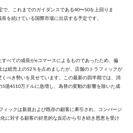
定で、これまでのガイダンスである40〜50を上回りま
成長を続けている国際市場に出店する予定です。
上すべての成長がeコマースによるものであったため、偏
売上は総売上の52％を占めましたが、店舗のトラフィックが
驚くべき勢いを見せています。この最新の四半期では、消
5億4510万ドルに急増し、為替の変動の影響を除いた成
、「トラフィックは新規および既存の顧客に牽引され、コンバージ
能強化に対する顧客の好意的な反応から引き続き恩恵を受け