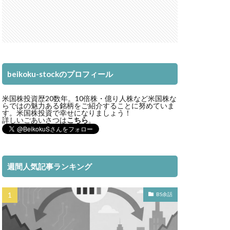
beikoku-stockのプロフィール
米国株投資歴20数年。10倍株・億り人株など米国株な
らではの魅力ある銘柄をご紹介することに努めていま
す。米国株投資で幸せになりましょう！
詳しいごあいさつは
こちら
。
週間人気記事ランキング
BS余話