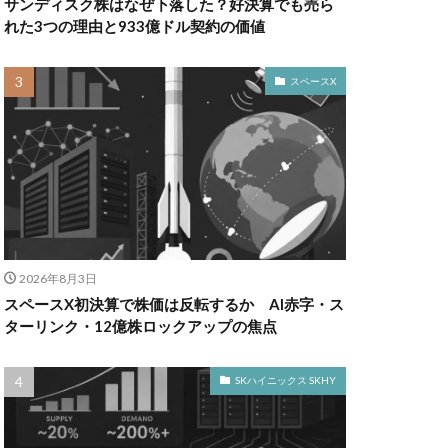
サンディスク株はなぜ下落した？好決算でも売ら
れた3つの理由と933億ドル契約の価値
スペースX
2026年8月3日
スペースX初決算で株価は反転するか AI赤字・ス
ターリンク・12億株ロックアップの焦点
SKハイニックス SKHY