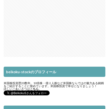
beikoku-stockのプロフィール
米国株投資歴20数年。10倍株・億り人株など米国株ならではの魅力ある銘柄
をご紹介することに努めています。米国株投資で幸せになりましょう！
詳しいごあいさつは
こちら
。