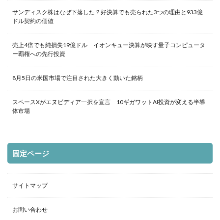
サンディスク株はなぜ下落した？好決算でも売られた3つの理由と933億
ドル契約の価値
売上4倍でも純損失19億ドル イオンキュー決算が映す量子コンピュータ
ー覇権への先行投資
8月5日の米国市場で注目された大きく動いた銘柄
スペースXがエヌビディア一択を宣言 10ギガワットAI投資が変える半導
体市場
固定ページ
サイトマップ
お問い合わせ