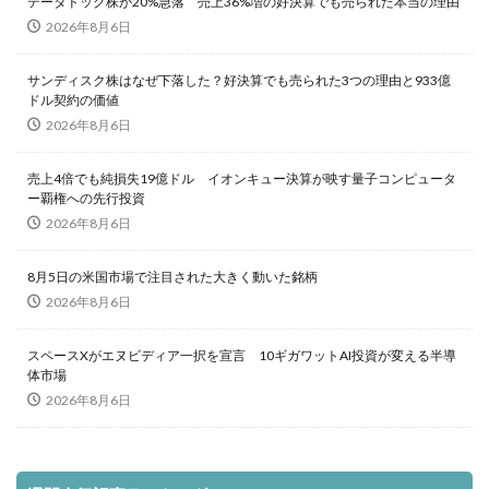
データドッグ株が20%急落 売上36%増の好決算でも売られた本当の理由
2026年8月6日
サンディスク株はなぜ下落した？好決算でも売られた3つの理由と933億
ドル契約の価値
2026年8月6日
売上4倍でも純損失19億ドル イオンキュー決算が映す量子コンピュータ
ー覇権への先行投資
2026年8月6日
8月5日の米国市場で注目された大きく動いた銘柄
2026年8月6日
スペースXがエヌビディア一択を宣言 10ギガワットAI投資が変える半導
体市場
2026年8月6日