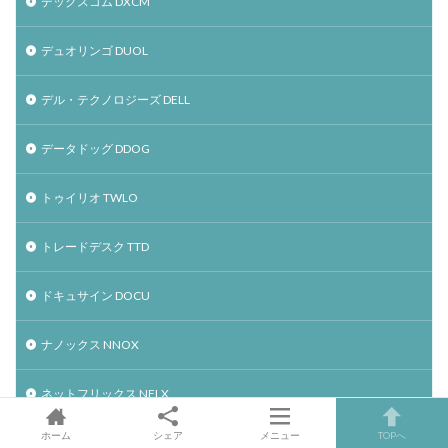
デックスコム DXCM
デュオリンゴ DUOL
デル・テクノロジーズ DELL
データドッグ DDOG
トゥイリオ TWLO
トレードデスク TTD
ドキュサイン DOCU
ナノックス NNOX
ネットフリックス NFLX
ホーム
シェア
メニュー
TOPへ
パランティア PLTR