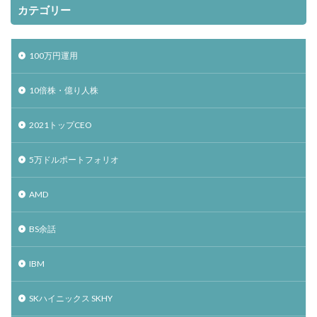
カテゴリー
100万円運用
10倍株・億り人株
2021トップCEO
5万ドルポートフォリオ
AMD
BS余話
IBM
SKハイニックス SKHY