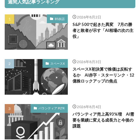
週間人気記事ランキング
2026年8月2日
BS余話
S&P 500で起きた異変 7月の勝
者と敗者が示す「AI相場の次の主
役」
2026年8月3日
スペースX
スペースX初決算で株価は反転す
るか AI赤字・スターリンク・12
億株ロックアップの焦点
2026年8月4日
パランティア PLTR
パランティア売上高93%増 AI需
要を業績に変える成長力と今後の
課題