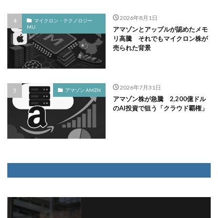
2026年8月1日
マイクロン・テクノロジー
MU
アマゾンとアップルが認めたメモ
リ高騰 それでもマイクロン株が
売られた背景
2026年7月31日
アマゾン AMZN
アマゾン株が急騰 2,200億ドル
のAI投資で狙う「クラウド覇権」