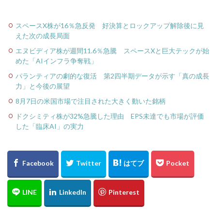
スペースX株が16％急反発 好決算とロックアップ解除後に見
えた次の成長局面
エヌビディア株が週間11.6％急騰 スペースXと巨大テックが始
めた「AIインフラ争奪戦」
パランティアの劇的な復活 第2四半期データが示す「真の成長
力」と今後の展望
8月7日の米国市場で注目された大きく動いた銘柄
ドクシミティ株が32%急騰した理由 EPS未達でも市場が評価
した「臨床AI」の実力