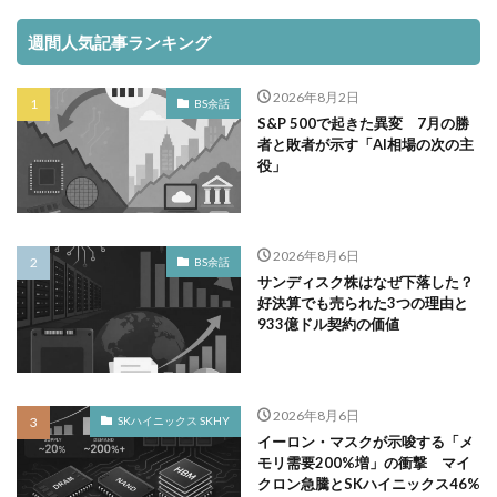
週間人気記事ランキング
2026年8月2日
BS余話
S&P 500で起きた異変 7月の勝
者と敗者が示す「AI相場の次の主
役」
2026年8月6日
BS余話
サンディスク株はなぜ下落した？
好決算でも売られた3つの理由と
933億ドル契約の価値
2026年8月6日
SKハイニックス SKHY
イーロン・マスクが示唆する「メ
モリ需要200%増」の衝撃 マイ
クロン急騰とSKハイニックス46%