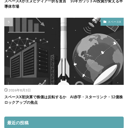
スペースXがエヌビディア一択を宣言 10ギガワットAI投資が変える半
導体市場
スペースX
2026年8月3日
スペースX初決算で株価は反転するか AI赤字・スターリンク・12億株
ロックアップの焦点
最近の投稿