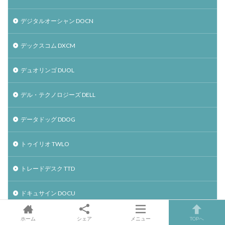
デジタルオーシャン DOCN
デックスコム DXCM
デュオリンゴ DUOL
デル・テクノロジーズ DELL
データドッグ DDOG
トゥイリオ TWLO
トレードデスク TTD
ドキュサイン DOCU
ナノックス NNOX
ホーム
シェア
メニュー
TOPへ