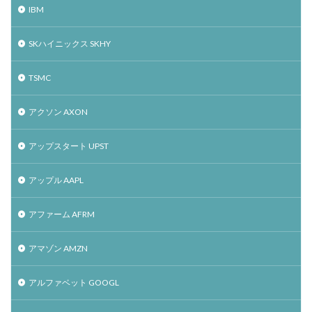
IBM
SKハイニックス SKHY
TSMC
アクソン AXON
アップスタート UPST
アップル AAPL
アファーム AFRM
アマゾン AMZN
アルファベット GOOGL