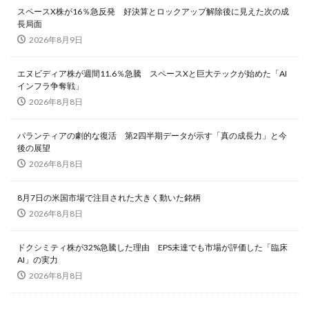
スペースX株が16％急反発 好決算とロックアップ解除後に見えた次の成
長局面
2026年8月9日
エヌビディア株が週間11.6％急騰 スペースXと巨大テックが始めた「AI
インフラ争奪戦」
2026年8月8日
パランティアの劇的な復活 第2四半期データが示す「真の成長力」と今
後の展望
2026年8月8日
8月7日の米国市場で注目された大きく動いた銘柄
2026年8月8日
ドクシミティ株が32%急騰した理由 EPS未達でも市場が評価した「臨床
AI」の実力
2026年8月8日