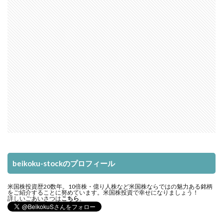
beikoku-stockのプロフィール
米国株投資歴20数年。10倍株・億り人株など米国株ならではの魅力ある銘柄
をご紹介することに努めています。米国株投資で幸せになりましょう！
詳しいごあいさつは
こちら
。