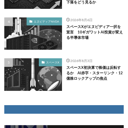
下落をどう見るか
2026年8月6日
エヌビディアNVDA
スペースXがエヌビディア一択を
宣言 10ギガワットAI投資が変え
る半導体市場
2026年8月3日
スペースX
スペースX初決算で株価は反転す
るか AI赤字・スターリンク・12
億株ロックアップの焦点