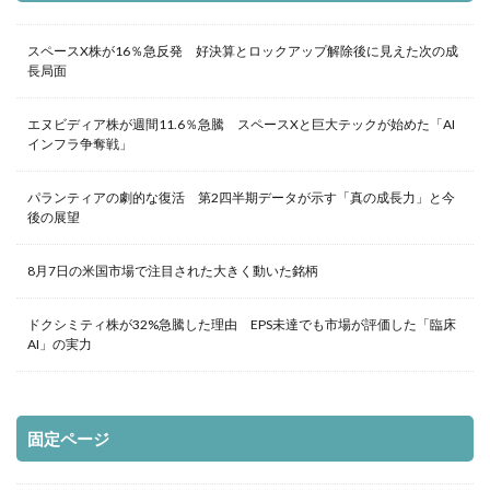
スペースX株が16％急反発 好決算とロックアップ解除後に見えた次の成
長局面
エヌビディア株が週間11.6％急騰 スペースXと巨大テックが始めた「AI
インフラ争奪戦」
パランティアの劇的な復活 第2四半期データが示す「真の成長力」と今
後の展望
8月7日の米国市場で注目された大きく動いた銘柄
ドクシミティ株が32%急騰した理由 EPS未達でも市場が評価した「臨床
AI」の実力
固定ページ