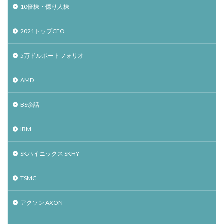
10倍株・億り人株
2021トップCEO
5万ドルポートフォリオ
AMD
BS余話
IBM
SKハイニックス SKHY
TSMC
アクソン AXON