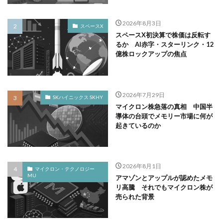
2026年8月3日
スペースX
スペースX初決算で株価は反転す
るか AI赤字・スターリンク・12
億株ロックアップの焦点
2026年7月29日
SKハイニックス SKHY
マイクロン株急落の真相 中国半
導体の台頭でメモリー市場に何が
起きているのか
2026年8月1日
マイクロン・テクノロジー
MU
アマゾンとアップルが認めたメモ
リ高騰 それでもマイクロン株が
売られた背景