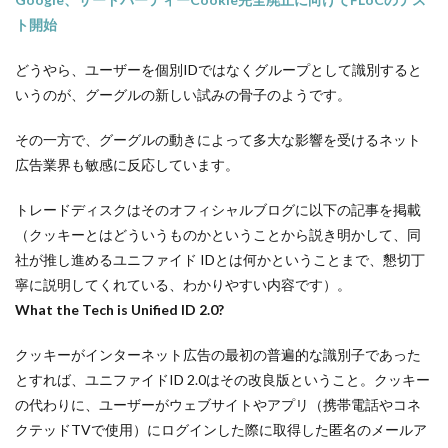
ト開始
どうやら、ユーザーを個別IDではなくグループとして識別すると
いうのが、グーグルの新しい試みの骨子のようです。
その一方で、グーグルの動きによって多大な影響を受けるネット
広告業界も敏感に反応しています。
トレードディスクはそのオフィシャルブログに以下の記事を掲載
（クッキーとはどういうものかということから説き明かして、同
社が推し進めるユニファイド IDとは何かということまで、懇切丁
寧に説明してくれている、わかりやすい内容です）。
What the Tech is Unified ID 2.0?
クッキーがインターネット広告の最初の普遍的な識別子であった
とすれば、ユニファイドID 2.0はその改良版ということ。クッキー
の代わりに、ユーザーがウェブサイトやアプリ（携帯電話やコネ
クテッドTVで使用）にログインした際に取得した匿名のメールア