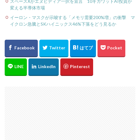
スペースXがエヌビディア一択を宣言 10ギガワットAI投資が
変える半導体市場
イーロン・マスクが示唆する「メモリ需要200%増」の衝撃 マ
イクロン急騰とSKハイニックス46%下落をどう見るか