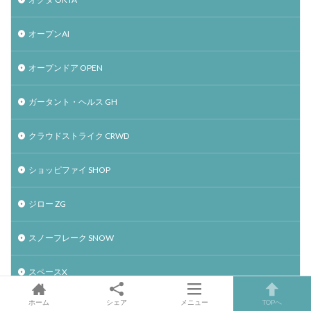
オープンAI
オープンドア OPEN
ガータント・ヘルス GH
クラウドストライク CRWD
ショッピファイ SHOP
ジロー ZG
スノーフレーク SNOW
スペースX
ホーム
シェア
メニュー
TOPへ
スーパー・マイクロ・コンピュータ SMCI