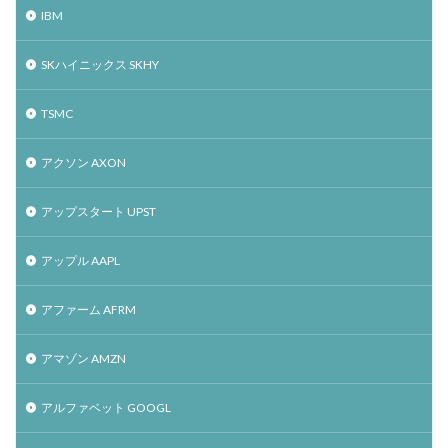
IBM
SKハイニックス SKHY
TSMC
アクソン AXON
アップスタート UPST
アップル AAPL
アファーム AFRM
アマゾン AMZN
アルファベット GOOGL