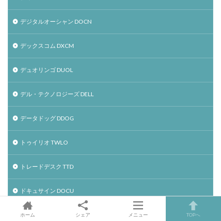
デジタルオーシャン DOCN
デックスコム DXCM
デュオリンゴ DUOL
デル・テクノロジーズ DELL
データドッグ DDOG
トゥイリオ TWLO
トレードデスク TTD
ドキュサイン DOCU
ナノックス NNOX
ホーム
シェア
メニュー
TOPへ