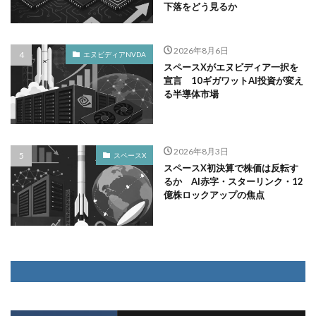
下落をどう見るか
2026年8月6日
エヌビディアNVDA
スペースXがエヌビディア一択を
宣言 10ギガワットAI投資が変え
る半導体市場
2026年8月3日
スペースX
スペースX初決算で株価は反転す
るか AI赤字・スターリンク・12
億株ロックアップの焦点