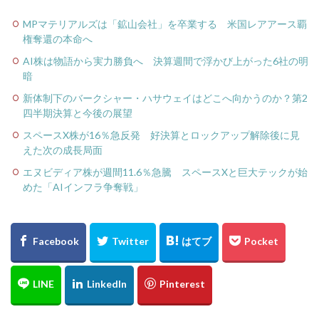
MPマテリアルズは「鉱山会社」を卒業する 米国レアアース覇
権奪還の本命へ
AI株は物語から実力勝負へ 決算週間で浮かび上がった6社の明
暗
新体制下のバークシャー・ハサウェイはどこへ向かうのか？第2
四半期決算と今後の展望
スペースX株が16％急反発 好決算とロックアップ解除後に見
えた次の成長局面
エヌビディア株が週間11.6％急騰 スペースXと巨大テックが始
めた「AIインフラ争奪戦」