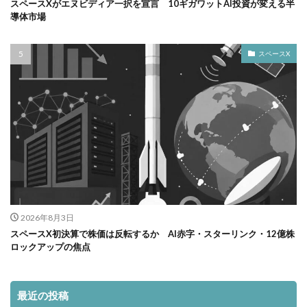
スペースXがエヌビディア一択を宣言 10ギガワットAI投資が変える半
導体市場
スペースX
2026年8月3日
スペースX初決算で株価は反転するか AI赤字・スターリンク・12億株
ロックアップの焦点
最近の投稿