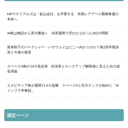
MPマテリアルズは「鉱山会社」を卒業する 米国レアアース覇権奪還の
本命へ
AI株は物語から実力勝負へ 決算週間で浮かび上がった6社の明暗
新体制下のバークシャー・ハサウェイはどこへ向かうのか？第2四半期決
算と今後の展望
スペースX株が16％急反発 好決算とロックアップ解除後に見えた次の成
長局面
エヌビディア株が週間11.6％急騰 スペースXと巨大テックが始めた「AI
インフラ争奪戦」
固定ページ