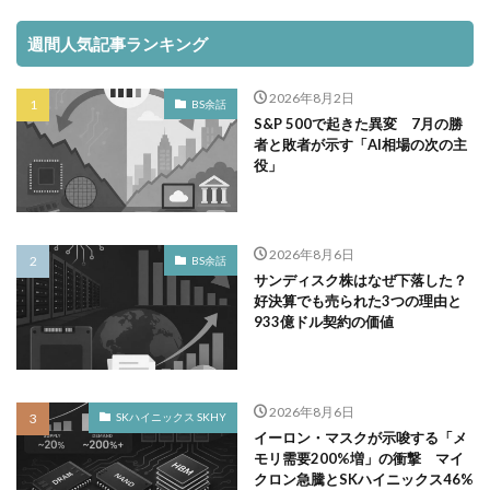
週間人気記事ランキング
2026年8月2日
BS余話
S&P 500で起きた異変 7月の勝
者と敗者が示す「AI相場の次の主
役」
2026年8月6日
BS余話
サンディスク株はなぜ下落した？
好決算でも売られた3つの理由と
933億ドル契約の価値
2026年8月6日
SKハイニックス SKHY
イーロン・マスクが示唆する「メ
モリ需要200%増」の衝撃 マイ
クロン急騰とSKハイニックス46%