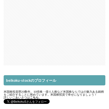
beikoku-stockのプロフィール
米国株投資歴20数年。10倍株・億り人株など米国株ならではの魅力ある銘柄
をご紹介することに努めています。米国株投資で幸せになりましょう！
詳しいごあいさつは
こちら
。