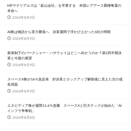
MPマテリアルズは「鉱山会社」を卒業する 米国レアアース覇権奪還の
本命へ
2026年8月9日
AI株は物語から実力勝負へ 決算週間で浮かび上がった6社の明暗
2026年8月9日
新体制下のバークシャー・ハサウェイはどこへ向かうのか？第2四半期決
算と今後の展望
2026年8月9日
スペースX株が16％急反発 好決算とロックアップ解除後に見えた次の成
長局面
2026年8月9日
エヌビディア株が週間11.6％急騰 スペースXと巨大テックが始めた「AI
インフラ争奪戦」
2026年8月8日