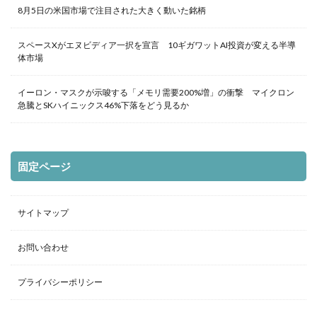
8月5日の米国市場で注目された大きく動いた銘柄
スペースXがエヌビディア一択を宣言 10ギガワットAI投資が変える半導
体市場
イーロン・マスクが示唆する「メモリ需要200%増」の衝撃 マイクロン
急騰とSKハイニックス46%下落をどう見るか
固定ページ
サイトマップ
お問い合わせ
プライバシーポリシー