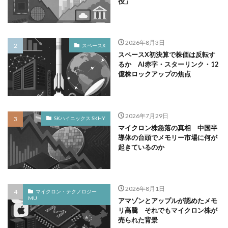
役」
2026年8月3日
スペースX
スペースX初決算で株価は反転す
るか AI赤字・スターリンク・12
億株ロックアップの焦点
2026年7月29日
SKハイニックス SKHY
マイクロン株急落の真相 中国半
導体の台頭でメモリー市場に何が
起きているのか
2026年8月1日
マイクロン・テクノロジー
MU
アマゾンとアップルが認めたメモ
リ高騰 それでもマイクロン株が
売られた背景