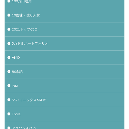
100万円運用
10倍株・億り人株
2021トップCEO
5万ドルポートフォリオ
AMD
BS余話
IBM
SKハイニックス SKHY
TSMC
アクソン AXON