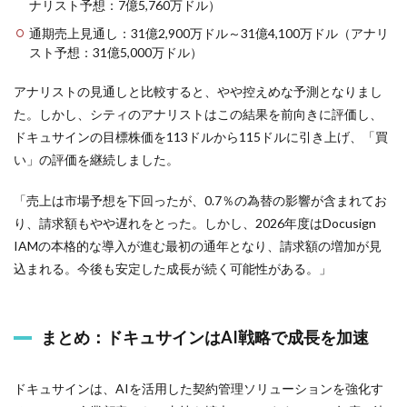
ナリスト予想：7億5,760万ドル）
通期売上見通し：31億2,900万ドル～31億4,100万ドル（アナリ
スト予想：31億5,000万ドル）
アナリストの見通しと比較すると、やや控えめな予測となりまし
た。しかし、シティのアナリストはこの結果を前向きに評価し、
ドキュサインの目標株価を113ドルから115ドルに引き上げ、「買
い」の評価を継続しました。
「売上は市場予想を下回ったが、0.7％の為替の影響が含まれてお
り、請求額もやや遅れをとった。しかし、2026年度はDocusign
IAMの本格的な導入が進む最初の通年となり、請求額の増加が見
込まれる。今後も安定した成長が続く可能性がある。」
まとめ：ドキュサインはAI戦略で成長を加速
ドキュサインは、AIを活用した契約管理ソリューションを強化す