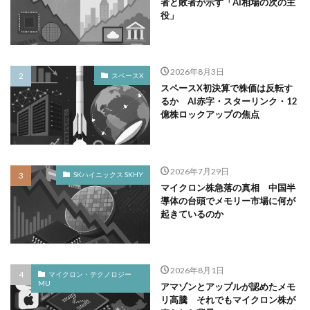
者と敗者が示す「AI相場の次の主
役」
2026年8月3日
スペースX
スペースX初決算で株価は反転す
るか AI赤字・スターリンク・12
億株ロックアップの焦点
2026年7月29日
SKハイニックス SKHY
マイクロン株急落の真相 中国半
導体の台頭でメモリー市場に何が
起きているのか
2026年8月1日
マイクロン・テクノロジー
MU
アマゾンとアップルが認めたメモ
リ高騰 それでもマイクロン株が