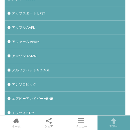
アップスタート UPST
アップル AAPL
アファーム AFRM
アマゾン AMZN
アルファベット GOOGL
アンソロピック
エアビーアンドビー ABNB
エッツィ ETSY
ホーム
シェア
メニュー
TOPへ
エヌビディアNVDA