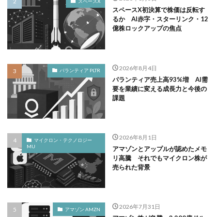
スペースX
スペースX初決算で株価は反転す
るか AI赤字・スターリンク・12
億株ロックアップの焦点
2026年8月4日
パランティア PLTR
パランティア売上高93%増 AI需
要を業績に変える成長力と今後の
課題
2026年8月1日
マイクロン・テクノロジー
MU
アマゾンとアップルが認めたメモ
リ高騰 それでもマイクロン株が
売られた背景
2026年7月31日
アマゾン AMZN