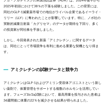
ノボ・ノルディスクの米国預託証券（ADR）は、2024年後半から
2025年初頭にかけて38％の下落を経験しました。この背景には、
同社のGLP-1減量薬市場での地位がライバル企業であるイーライ・
リリー（LLY）に奪われたことが影響しています。特に、ノボ社の
実験的減量注射薬「カグリセマ」のデータが期待を下回り、多く
の投資家が同社株を手放しました。
しかし、今回発表された新薬「アミクレチン」に関するデータ
は、同社にとって市場競争を有利に進める重要な契機となり得ま
す。
アミクレチンの試験データと競争力
アミクレチンはGLP-1およびアミリン受容体アゴニストという新し
い薬剤で、体重管理をサポートする複数のホルモンを活用してい
ます。フェーズ1b/2a試験において、最高用量を投与された患者は
36週間後に体重の22％を減少させる結果が得られました。