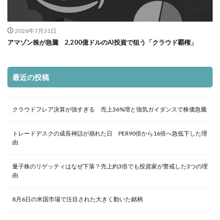
2026年7月31日
アマゾン株が急騰 2,200億ドルのAI投資で狙う「クラウド覇権」
最近の投稿
クラウドフレア決算が強すぎる 売上36%増と強気ガイダンスで株価急騰
トレードデスクの成長神話が崩れた日 PER90倍から16倍へ急低下した理
由
量子株のリゲッティはなぜ下落？売上約3倍でも投資家が警戒した3つの理
由
8月6日の米国市場で注目された大きく動いた銘柄