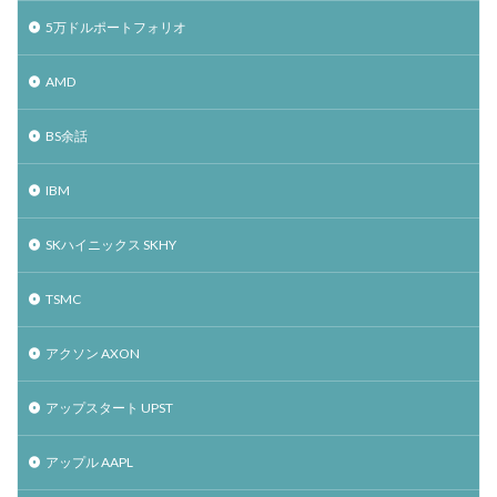
5万ドルポートフォリオ
AMD
BS余話
IBM
SKハイニックス SKHY
TSMC
アクソン AXON
アップスタート UPST
アップル AAPL