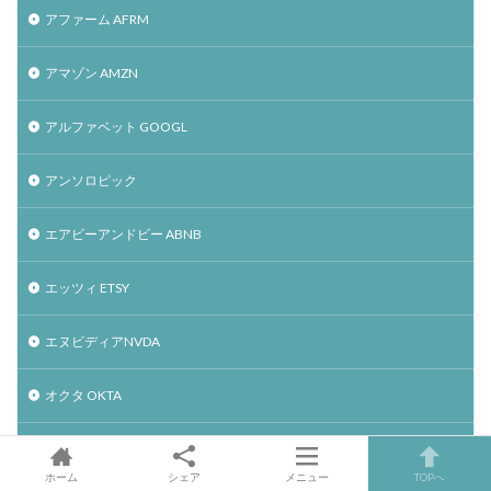
アファーム AFRM
アマゾン AMZN
アルファベット GOOGL
アンソロピック
エアビーアンドビー ABNB
エッツィ ETSY
エヌビディアNVDA
オクタ OKTA
オープンAI
ホーム
シェア
メニュー
TOPへ