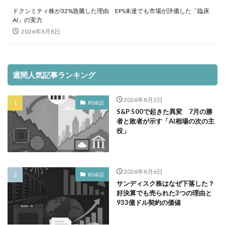
ドクシミティ株が32%急騰した理由 EPS未達でも市場が評価した「臨床
AI」の実力
2026年8月8日
週間人気記事ランキング
2026年8月2日
BS余話
S&P 500で起きた異変 7月の勝
者と敗者が示す「AI相場の次の主
役」
2026年8月6日
BS余話
サンディスク株はなぜ下落した？
好決算でも売られた3つの理由と
933億ドル契約の価値