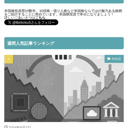
米国株投資歴20数年。10倍株・億り人株など米国株ならではの魅力ある銘柄
をご紹介することに努めています。米国株投資で幸せになりましょう！
詳しいごあいさつは
こちら
。
週間人気記事ランキング
BS余話
2026年8月2日