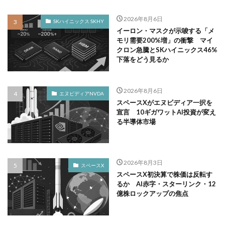
2026年8月6日
SKハイニックス SKHY
イーロン・マスクが示唆する「メ
モリ需要200%増」の衝撃 マイ
クロン急騰とSKハイニックス46%
下落をどう見るか
2026年8月6日
エヌビディアNVDA
スペースXがエヌビディア一択を
宣言 10ギガワットAI投資が変え
る半導体市場
2026年8月3日
スペースX
スペースX初決算で株価は反転す
るか AI赤字・スターリンク・12
億株ロックアップの焦点