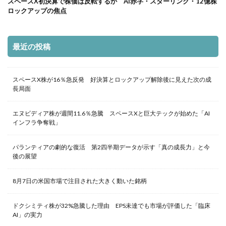
スペースX初決算で株価は反転するか AI赤字・スターリンク・12億株
ロックアップの焦点
最近の投稿
スペースX株が16％急反発 好決算とロックアップ解除後に見えた次の成
長局面
エヌビディア株が週間11.6％急騰 スペースXと巨大テックが始めた「AI
インフラ争奪戦」
パランティアの劇的な復活 第2四半期データが示す「真の成長力」と今
後の展望
8月7日の米国市場で注目された大きく動いた銘柄
ドクシミティ株が32%急騰した理由 EPS未達でも市場が評価した「臨床
AI」の実力