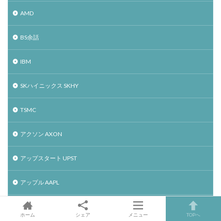
AMD
BS余話
IBM
SKハイニックス SKHY
TSMC
アクソン AXON
アップスタート UPST
アップル AAPL
アファーム AFRM
ホーム
シェア
メニュー
TOPへ