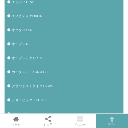
エッツィ ETSY
エヌビディアNVDA
オクタ OKTA
オープンAI
オープンドア OPEN
ガータント・ヘルス GH
クラウドストライク CRWD
ショッピファイ SHOP
ジロー ZG
ホーム
シェア
メニュー
TOPへ
スノーフレーク SNOW