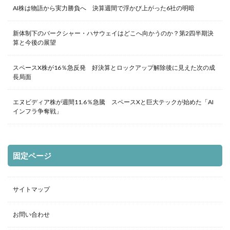
AI株は物語から実力勝負へ 決算週間で浮かび上がった6社の明暗
新体制下のバークシャー・ハサウェイはどこへ向かうのか？第2四半期決
算と今後の展望
スペースX株が16％急反発 好決算とロックアップ解除後に見えた次の成
長局面
エヌビディア株が週間11.6％急騰 スペースXと巨大テックが始めた「AI
インフラ争奪戦」
固定ページ
サイトマップ
お問い合わせ