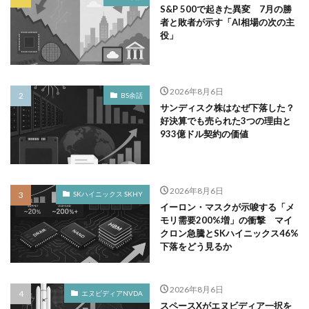
S&P 500で起きた異変 7月の勝
者と敗者が示す「AI相場の次の主
役」
2026年8月6日
BS余話
サンディスク株はなぜ下落した？
好決算でも売られた3つの理由と
933億ドル契約の価値
2026年8月6日
SKハイニックス SKHY
イーロン・マスクが示唆する「メ
モリ需要200%増」の衝撃 マイ
クロン急騰とSKハイニックス46%
下落をどう見るか
2026年8月6日
エヌビディアNVDA
スペースXがエヌビディア一択を