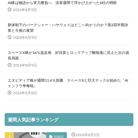
AI株は物語から実力勝負へ 決算週間で浮かび上がった6社の明暗
2026年8月9日
新体制下のバークシャー・ハサウェイはどこへ向かうのか？第2四半期決
算と今後の展望
2026年8月9日
スペースX株が16％急反発 好決算とロックアップ解除後に見えた次の成
長局面
2026年8月9日
エヌビディア株が週間11.6％急騰 スペースXと巨大テックが始めた「AI
インフラ争奪戦」
2026年8月8日
週間人気記事ランキング
2026年8月2日
BS余話