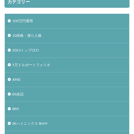
カテゴリー
100万円運用
10倍株・億り人株
2021トップCEO
5万ドルポートフォリオ
AMD
BS余話
IBM
SKハイニックス SKHY