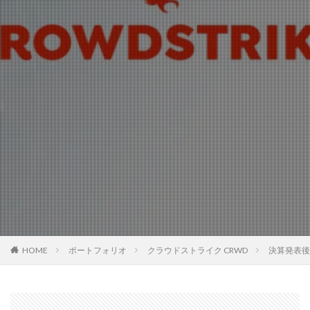
HOME
ポートフォリオ
クラウドストライク CRWD
決算発表後