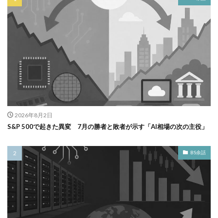
2026年8月2日
S&P 500で起きた異変 7月の勝者と敗者が示す「AI相場の次の主役」
BS余話