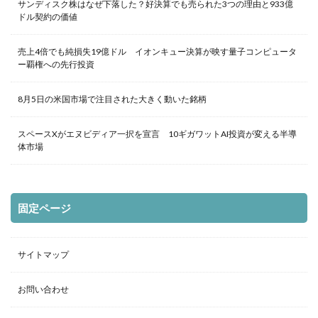
サンディスク株はなぜ下落した？好決算でも売られた3つの理由と933億
ドル契約の価値
売上4倍でも純損失19億ドル イオンキュー決算が映す量子コンピュータ
ー覇権への先行投資
8月5日の米国市場で注目された大きく動いた銘柄
スペースXがエヌビディア一択を宣言 10ギガワットAI投資が変える半導
体市場
固定ページ
サイトマップ
お問い合わせ