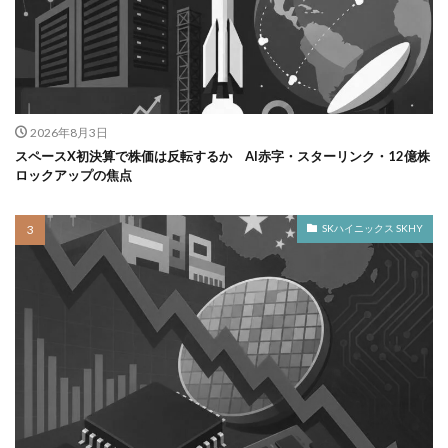
2026年8月3日
スペースX初決算で株価は反転するか AI赤字・スターリンク・12億株
ロックアップの焦点
SKハイニックス SKHY