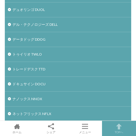
デュオリンゴ DUOL
デル・テクノロジーズ DELL
データドッグ DDOG
トゥイリオ TWLO
トレードデスク TTD
ドキュサイン DOCU
ナノックス NNOX
ネットフリックス NFLX
パランティア PLTR
ホーム
シェア
メニュー
TOPへ