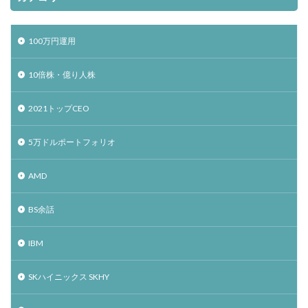
100万円運用
10倍株・億り人株
2021トップCEO
5万ドルポートフォリオ
AMD
BS余話
IBM
SKハイニックス SKHY