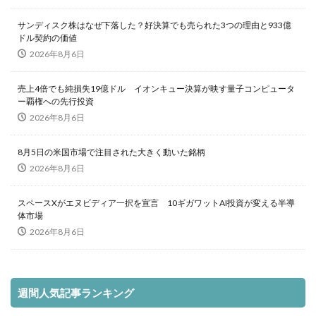
サンディスク株はなぜ下落した？好決算でも売られた3つの理由と933億
ドル契約の価値
2026年8月6日
売上4倍でも純損失19億ドル イオンキュー決算が映す量子コンピュータ
ー覇権への先行投資
2026年8月6日
8月5日の米国市場で注目された大きく動いた銘柄
2026年8月6日
スペースXがエヌビディア一択を宣言 10ギガワットAI投資が変える半導
体市場
2026年8月6日
週間人気記事ランキング