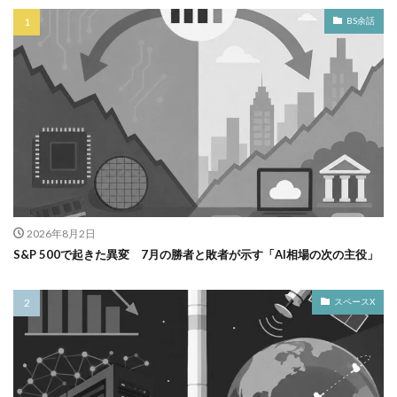
BS余話
2026年8月2日
S&P 500で起きた異変 7月の勝者と敗者が示す「AI相場の次の主役」
スペースX