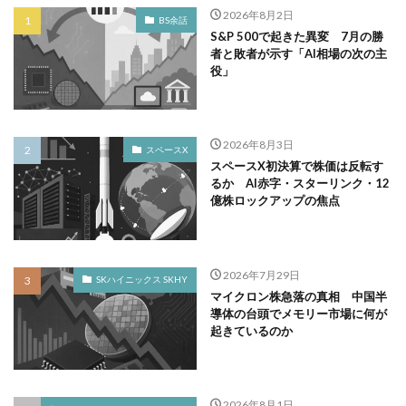
2026年8月2日
BS余話
S&P 500で起きた異変 7月の勝
者と敗者が示す「AI相場の次の主
役」
2026年8月3日
スペースX
スペースX初決算で株価は反転す
るか AI赤字・スターリンク・12
億株ロックアップの焦点
2026年7月29日
SKハイニックス SKHY
マイクロン株急落の真相 中国半
導体の台頭でメモリー市場に何が
起きているのか
2026年8月1日