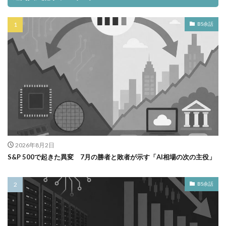
BS余話
2026年8月2日
S&P 500で起きた異変 7月の勝者と敗者が示す「AI相場の次の主役」
BS余話