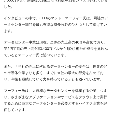
7,000万ドル、調整後の1株当たり利益を31セントと予想していま
した。
インタビューの中で、CEOのマット・マーフィー氏は、同社のデ
ータセンター部門を最も有望な成長分野のひとつとして挙げてい
ます。
データセンター事業は現在、全体の売上高の40％を占めており、
第2四半期の売上高4億3,400万ドルから順次1桁台の成長を見込ん
でいると
マーフィー氏は述べています。
また、「当社の売上に占めるデータセンターの割合は、世界のど
の半導体企業よりも多く、すでに当社の最大の部分を占めてお
り、今後も継続していく力を持っている」とも述べています。
マーフィー氏は、大規模なデータセンターを構築する企業、つま
り、さまざまなアプリケーションやサービスをクラウド上で実行
するために巨大なデータセンターを必要とするハイテク企業を評
価しています。