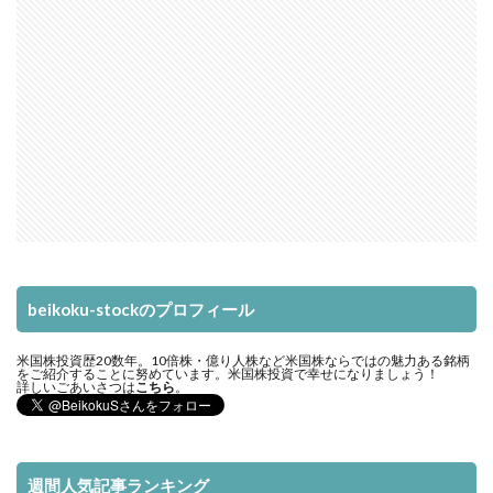
beikoku-stockのプロフィール
米国株投資歴20数年。10倍株・億り人株など米国株ならではの魅力ある銘柄
をご紹介することに努めています。米国株投資で幸せになりましょう！
詳しいごあいさつは
こちら
。
週間人気記事ランキング