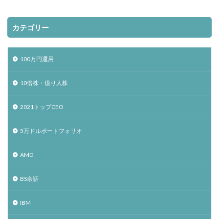
カテゴリー
100万円運用
10倍株・億り人株
2021トップCEO
5万ドルポートフォリオ
AMD
BS余話
IBM