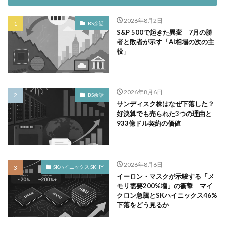
2026年8月2日
BS余話
S&P 500で起きた異変 7月の勝
者と敗者が示す「AI相場の次の主
役」
2026年8月6日
BS余話
サンディスク株はなぜ下落した？
好決算でも売られた3つの理由と
933億ドル契約の価値
2026年8月6日
SKハイニックス SKHY
イーロン・マスクが示唆する「メ
モリ需要200%増」の衝撃 マイ
クロン急騰とSKハイニックス46%
下落をどう見るか