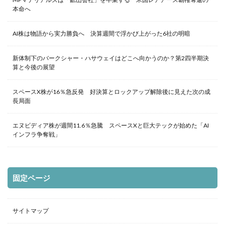
本命へ
AI株は物語から実力勝負へ 決算週間で浮かび上がった6社の明暗
新体制下のバークシャー・ハサウェイはどこへ向かうのか？第2四半期決
算と今後の展望
スペースX株が16％急反発 好決算とロックアップ解除後に見えた次の成
長局面
エヌビディア株が週間11.6％急騰 スペースXと巨大テックが始めた「AI
インフラ争奪戦」
固定ページ
サイトマップ