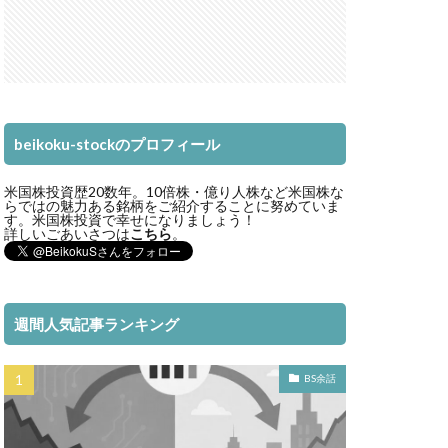
beikoku-stockのプロフィール
米国株投資歴20数年。10倍株・億り人株など米国株な
らではの魅力ある銘柄をご紹介することに努めていま
す。米国株投資で幸せになりましょう！
詳しいごあいさつは
こちら
。
週間人気記事ランキング
BS余話