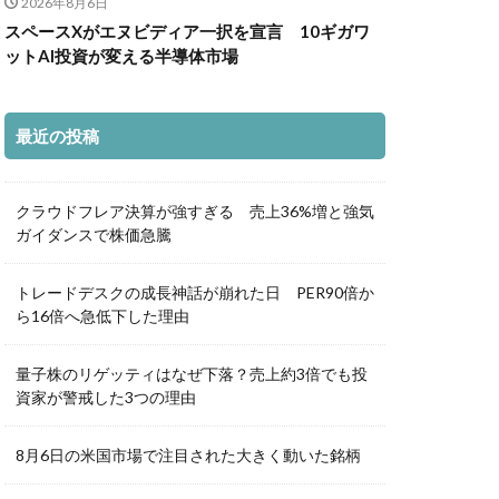
2026年8月6日
スペースXがエヌビディア一択を宣言 10ギガワ
ットAI投資が変える半導体市場
最近の投稿
クラウドフレア決算が強すぎる 売上36%増と強気
ガイダンスで株価急騰
トレードデスクの成長神話が崩れた日 PER90倍か
ら16倍へ急低下した理由
量子株のリゲッティはなぜ下落？売上約3倍でも投
資家が警戒した3つの理由
8月6日の米国市場で注目された大きく動いた銘柄