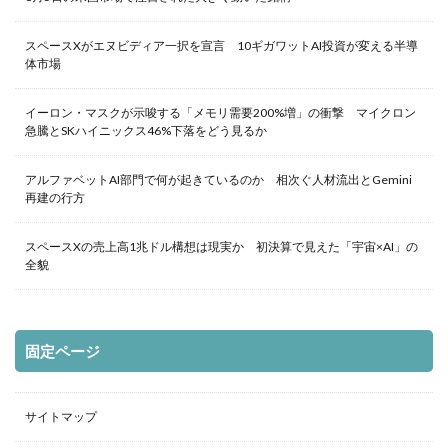
スペースXがエヌビディア一択を宣言 10ギガワットAI投資が変える半導
体市場
イーロン・マスクが示唆する「メモリ需要200%増」の衝撃 マイクロン
急騰とSKハイニックス46%下落をどう見るか
アルファベットAI部門で何が起きているのか 相次ぐ人材流出とGemini
再建の行方
スペースXの売上高1兆ドル構想は現実か 初決算で見えた「宇宙×AI」の
全貌
固定ページ
サイトマップ