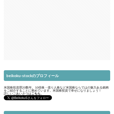
beikoku-stockのプロフィール
米国株投資歴20数年。10倍株・億り人株など米国株ならではの魅力ある銘柄
をご紹介することに努めています。米国株投資で幸せになりましょう！
詳しいごあいさつは
こちら
。