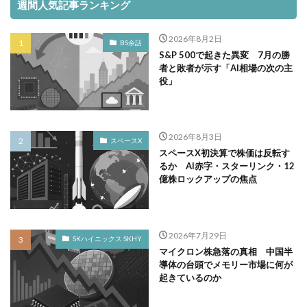
週間人気記事ランキング
2026年8月2日
BS余話
S&P 500で起きた異変 7月の勝
者と敗者が示す「AI相場の次の主
役」
2026年8月3日
スペースX
スペースX初決算で株価は反転す
るか AI赤字・スターリンク・12
億株ロックアップの焦点
2026年7月29日
SKハイニックス SKHY
マイクロン株急落の真相 中国半
導体の台頭でメモリー市場に何が
起きているのか