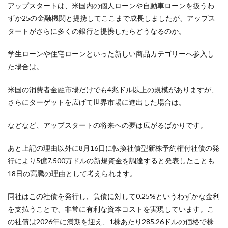
アップスタートは、米国内の個人ローンや自動車ローンを扱うわ
ずか25の金融機関と提携してここまで成長しましたが、アップス
タートがさらに多くの銀行と提携したらどうなるのか。
学生ローンや住宅ローンといった新しい商品カテゴリーへ参入し
た場合は。
米国の消費者金融市場だけでも4兆ドル以上の規模がありますが、
さらにターゲットを広げて世界市場に進出した場合は。
などなど、アップスタートの将来への夢は広がるばかりです。
あと上記の理由以外に8月16日に転換社債型新株予約権付社債の発
行により5億7,500万ドルの新規資金を調達すると発表したことも
18日の高騰の理由として考えられます。
同社はこの社債を発行し、負債に対して0.25%というわずかな金利
を支払うことで、非常に有利な資本コストを実現しています。こ
の社債は2026年に満期を迎え、1株あたり285.26ドルの価格で株