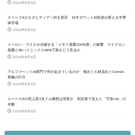
2026年8月6日
スペースXがエヌビディア一択を宣言 10ギガワットAI投資が変える半導
体市場
2026年8月6日
イーロン・マスクが示唆する「メモリ需要200%増」の衝撃 マイクロン
急騰とSKハイニックス46%下落をどう見るか
2026年8月6日
アルファベットAI部門で何が起きているのか 相次ぐ人材流出とGemini
再建の行方
2026年8月6日
スペースXの売上高1兆ドル構想は現実か 初決算で見えた「宇宙×AI」の
全貌
2026年8月6日