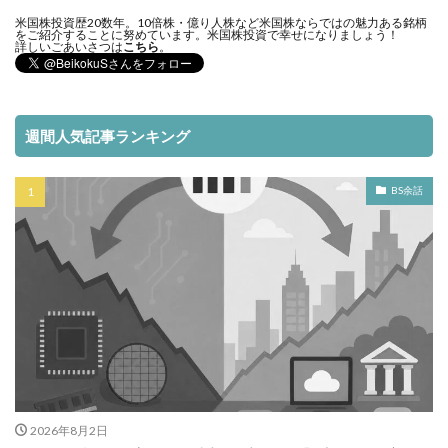
米国株投資歴20数年。10倍株・億り人株など米国株ならではの魅力ある銘柄
をご紹介することに努めています。米国株投資で幸せになりましょう！
詳しいごあいさつは
こちら
。
週間人気記事ランキング
BS余話
2026年8月2日