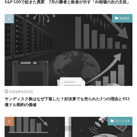
S&P 500で起きた異変 7月の勝者と敗者が示す「AI相場の次の主役」
BS余話
2026年8月6日
サンディスク株はなぜ下落した？好決算でも売られた3つの理由と933
億ドル契約の価値
スペースX