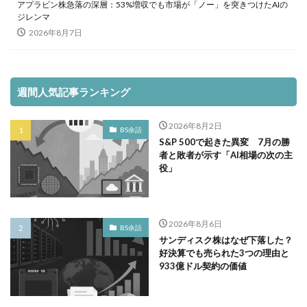
アプラビン株急落の深層：53%増収でも市場が「ノー」を突きつけたAIの
ジレンマ
2026年8月7日
週間人気記事ランキング
2026年8月2日
BS余話
S&P 500で起きた異変 7月の勝
者と敗者が示す「AI相場の次の主
役」
2026年8月6日
BS余話
サンディスク株はなぜ下落した？
好決算でも売られた3つの理由と
933億ドル契約の価値