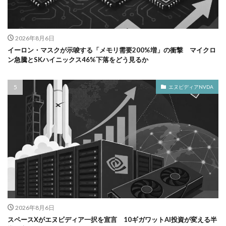
2026年8月6日
イーロン・マスクが示唆する「メモリ需要200%増」の衝撃 マイクロ
ン急騰とSKハイニックス46%下落をどう見るか
エヌビディアNVDA
2026年8月6日
スペースXがエヌビディア一択を宣言 10ギガワットAI投資が変える半