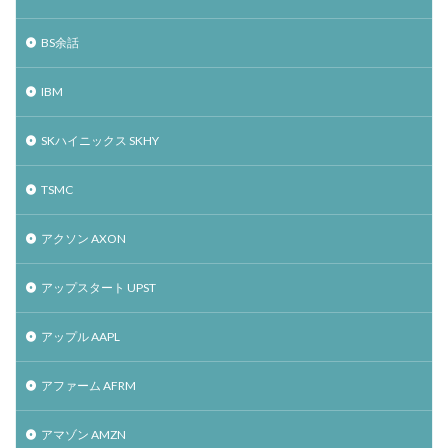
BS余話
IBM
SKハイニックス SKHY
TSMC
アクソン AXON
アップスタート UPST
アップル AAPL
アファーム AFRM
アマゾン AMZN