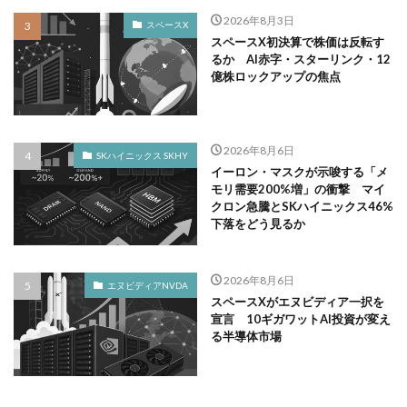
2026年8月3日
スペースX
スペースX初決算で株価は反転す
るか AI赤字・スターリンク・12
億株ロックアップの焦点
2026年8月6日
SKハイニックス SKHY
イーロン・マスクが示唆する「メ
モリ需要200%増」の衝撃 マイ
クロン急騰とSKハイニックス46%
下落をどう見るか
2026年8月6日
エヌビディアNVDA
スペースXがエヌビディア一択を
宣言 10ギガワットAI投資が変え
る半導体市場