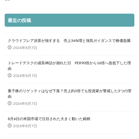
最近の投稿
クラウドフレア決算が強すぎる 売上36%増と強気ガイダンスで株価急騰
2026年8月7日
トレードデスクの成長神話が崩れた日 PER90倍から16倍へ急低下した理
由
2026年8月7日
量子株のリゲッティはなぜ下落？売上約3倍でも投資家が警戒した3つの理
由
2026年8月7日
8月6日の米国市場で注目された大きく動いた銘柄
2026年8月7日