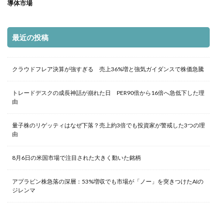
導体市場
最近の投稿
クラウドフレア決算が強すぎる 売上36%増と強気ガイダンスで株価急騰
トレードデスクの成長神話が崩れた日 PER90倍から16倍へ急低下した理
由
量子株のリゲッティはなぜ下落？売上約3倍でも投資家が警戒した3つの理
由
8月6日の米国市場で注目された大きく動いた銘柄
アプラビン株急落の深層：53%増収でも市場が「ノー」を突きつけたAIの
ジレンマ