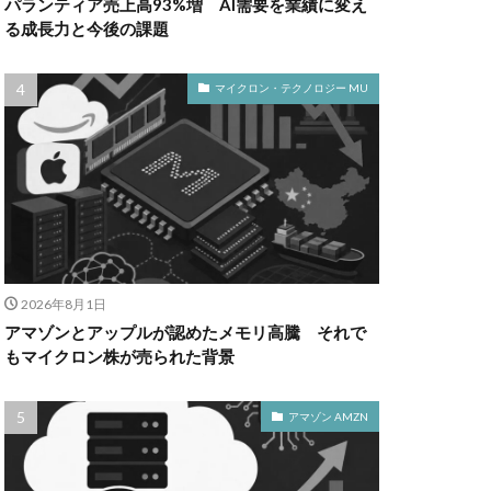
パランティア売上高93%増 AI需要を業績に変え
る成長力と今後の課題
マイクロン・テクノロジー MU
2026年8月1日
アマゾンとアップルが認めたメモリ高騰 それで
もマイクロン株が売られた背景
アマゾン AMZN