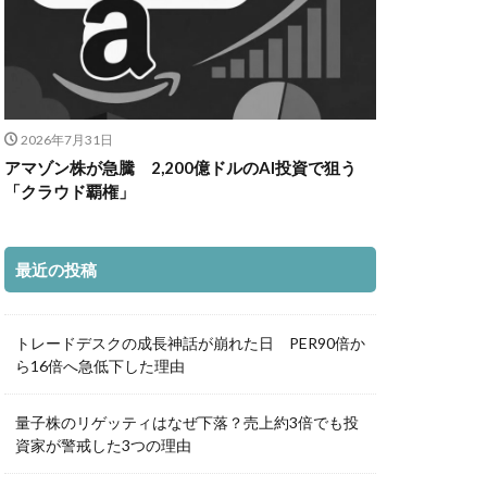
2026年7月31日
アマゾン株が急騰 2,200億ドルのAI投資で狙う
「クラウド覇権」
最近の投稿
トレードデスクの成長神話が崩れた日 PER90倍か
ら16倍へ急低下した理由
量子株のリゲッティはなぜ下落？売上約3倍でも投
資家が警戒した3つの理由