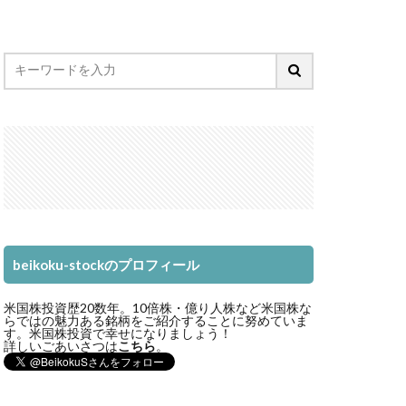
beikoku-stockのプロフィール
米国株投資歴20数年。10倍株・億り人株など米国株な
らではの魅力ある銘柄をご紹介することに努めていま
す。米国株投資で幸せになりましょう！
詳しいごあいさつは
こちら
。