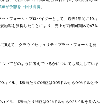
業績が予想を上回り高騰
」
ットフォーム・プロバイダーとして、過去1年間に10万
新規顧客を獲得したことにより、売上が前年同期比で67％
製品に加えて、クラウドセキュリティプラットフォームを発
についてどのように考えているかについても満足していま
800万ドル、1株当たりの利益は0.05ドルから0.06ドルと予
00万ドル、1株当たり利益は0.26ドルから0.28ドルを見込ん