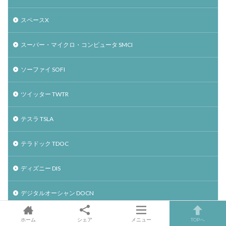
スペースX
スーパー・マイクロ・コンピュータ SMCI
ソーファイ SOFI
ツイッター TWTR
テスラ TSLA
テラドック TDOC
ディズニー DIS
デジタルオーシャン DOCN
デックスコム DXCM
ホーム
シェア
メニュー
TOPへ