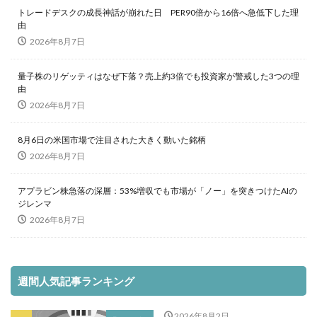
トレードデスクの成長神話が崩れた日 PER90倍から16倍へ急低下した理
由
2026年8月7日
量子株のリゲッティはなぜ下落？売上約3倍でも投資家が警戒した3つの理
由
2026年8月7日
8月6日の米国市場で注目された大きく動いた銘柄
2026年8月7日
アプラビン株急落の深層：53%増収でも市場が「ノー」を突きつけたAIの
ジレンマ
2026年8月7日
週間人気記事ランキング
2026年8月2日