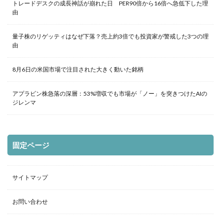
トレードデスクの成長神話が崩れた日 PER90倍から16倍へ急低下した理
由
量子株のリゲッティはなぜ下落？売上約3倍でも投資家が警戒した3つの理
由
8月6日の米国市場で注目された大きく動いた銘柄
アプラビン株急落の深層：53%増収でも市場が「ノー」を突きつけたAIの
ジレンマ
固定ページ
サイトマップ
お問い合わせ