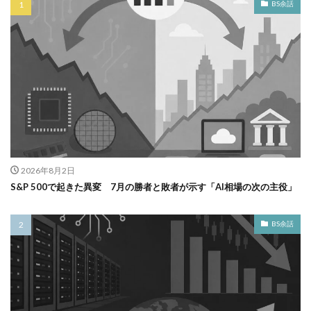
BS余話
2026年8月2日
S&P 500で起きた異変 7月の勝者と敗者が示す「AI相場の次の主役」
BS余話