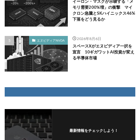
イーロン・マスクが示唆する「メ
モリ需要200%増」の衝撃 マイ
クロン急騰とSKハイニックス46%
下落をどう見るか
2026年8月6日
エヌビディアNVDA
スペースXがエヌビディア一択を
宣言 10ギガワットAI投資が変え
る半導体市場
最新情報をチェックしよう！
フォローする