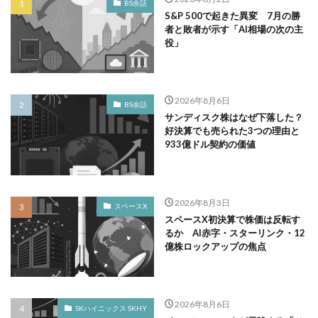
BS余話
S&P 500で起きた異変 7月の勝
者と敗者が示す「AI相場の次の主
役」
2026年8月6日
BS余話
サンディスク株はなぜ下落した？
好決算でも売られた3つの理由と
933億ドル契約の価値
2026年8月3日
スペースX
スペースX初決算で株価は反転す
るか AI赤字・スターリンク・12
億株ロックアップの焦点
2026年8月6日
SKハイニックス SKHY