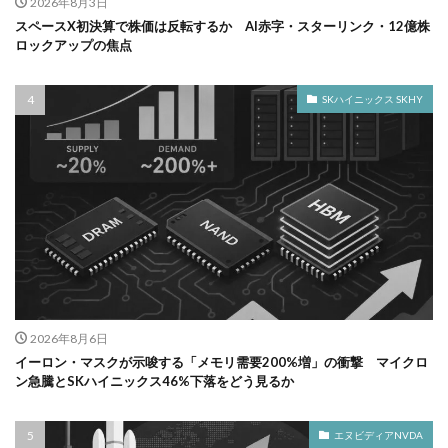
2026年8月3日
スペースX初決算で株価は反転するか AI赤字・スターリンク・12億株
ロックアップの焦点
SKハイニックス SKHY
2026年8月6日
イーロン・マスクが示唆する「メモリ需要200%増」の衝撃 マイクロ
ン急騰とSKハイニックス46%下落をどう見るか
エヌビディアNVDA