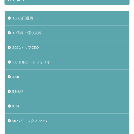
100万円運用
10倍株・億り人株
2021トップCEO
5万ドルポートフォリオ
AMD
BS余話
IBM
SKハイニックス SKHY