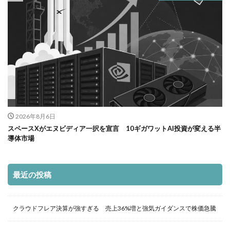
2026年8月6日
スペースXがエヌビディア一択を宣言 10ギガワットAI投資が変える半
導体市場
最近の投稿
クラウドフレア決算が強すぎる 売上36%増と強気ガイダンスで株価急騰