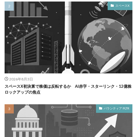
スペースX
2026年8月3日
スペースX初決算で株価は反転するか AI赤字・スターリンク・12億株
ロックアップの焦点
パランティア PLTR