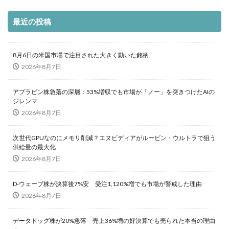
最近の投稿
8月6日の米国市場で注目された大きく動いた銘柄
2026年8月7日
アプラビン株急落の深層：53%増収でも市場が「ノー」を突きつけたAIの
ジレンマ
2026年8月7日
次世代GPUなのにメモリ削減？エヌビディアがルービン・ウルトラで狙う
供給量の最大化
2026年8月7日
D-ウェーブ株が決算後7%安 受注1,120%増でも市場が警戒した理由
2026年8月7日
データドッグ株が20%急落 売上36%増の好決算でも売られた本当の理由