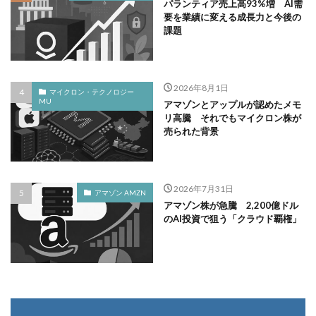
パランティア売上高93%増 AI需
要を業績に変える成長力と今後の
課題
2026年8月1日
マイクロン・テクノロジー
MU
アマゾンとアップルが認めたメモ
リ高騰 それでもマイクロン株が
売られた背景
2026年7月31日
アマゾン AMZN
アマゾン株が急騰 2,200億ドル
のAI投資で狙う「クラウド覇権」