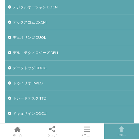
デジタルオーシャン DOCN
デックスコム DXCM
デュオリンゴ DUOL
デル・テクノロジーズ DELL
データドッグ DDOG
トゥイリオ TWLO
トレードデスク TTD
ドキュサイン DOCU
ナノックス NNOX
ホーム
シェア
メニュー
TOPへ