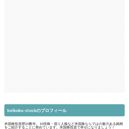
beikoku-stockのプロフィール
米国株投資歴20数年。10倍株・億り人株など米国株ならではの魅力ある銘柄
をご紹介することに努めています。米国株投資で幸せになりましょう！