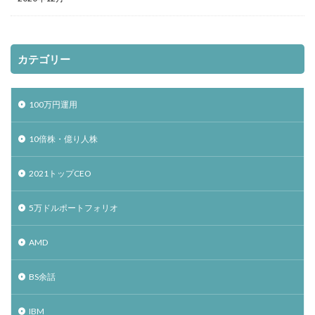
カテゴリー
100万円運用
10倍株・億り人株
2021トップCEO
5万ドルポートフォリオ
AMD
BS余話
IBM