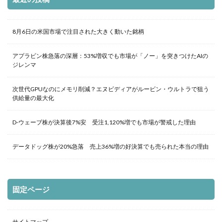
8月6日の米国市場で注目された大きく動いた銘柄
アプラビン株急落の深層：53%増収でも市場が「ノー」を突きつけたAIの
ジレンマ
次世代GPUなのにメモリ削減？エヌビディアがルービン・ウルトラで狙う
供給量の最大化
D-ウェーブ株が決算後7%安 受注1,120%増でも市場が警戒した理由
データドッグ株が20%急落 売上36%増の好決算でも売られた本当の理由
固定ページ
サイトマップ