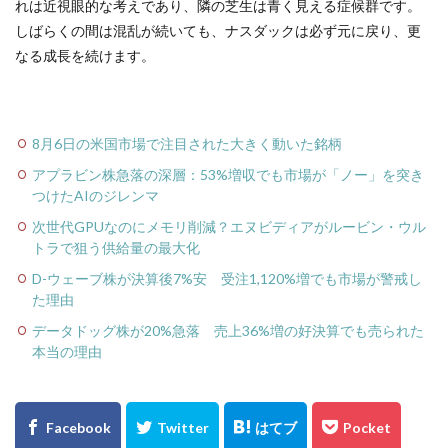
れは近視眼的な考えであり、隣の芝生は青く見える症候群です。
しばらくの間は混乱が続いても、ナスダックは必ず元に戻り、更
なる成長を続けます。
8月6日の米国市場で注目された大きく動いた銘柄
アプラビン株急落の深層：53%増収でも市場が「ノー」を突き
つけたAIのジレンマ
次世代GPUなのにメモリ削減？エヌビディアがルービン・ウル
トラで狙う供給量の最大化
D-ウェーブ株が決算後7%安 受注1,120%増でも市場が警戒し
た理由
データドッグ株が20%急落 売上36%増の好決算でも売られた
本当の理由