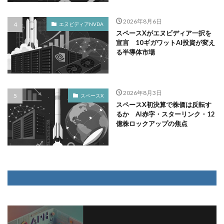
2026年8月6日
エヌビディアNVDA
スペースXがエヌビディア一択を
宣言 10ギガワットAI投資が変え
る半導体市場
2026年8月3日
スペースX
スペースX初決算で株価は反転す
るか AI赤字・スターリンク・12
億株ロックアップの焦点