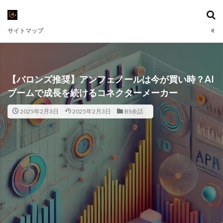
サイトマップ
【バロンズ推奨】アンフェノールは今が買い時？AI
ブームで成長を続けるコネクターメーカー
2025年2月3日
2025年2月3日
BS余話