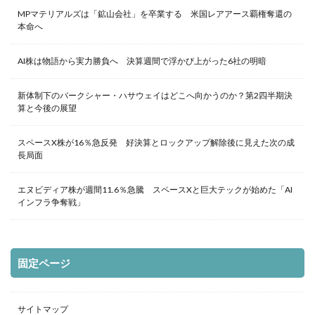
MPマテリアルズは「鉱山会社」を卒業する 米国レアアース覇権奪還の
本命へ
AI株は物語から実力勝負へ 決算週間で浮かび上がった6社の明暗
新体制下のバークシャー・ハサウェイはどこへ向かうのか？第2四半期決
算と今後の展望
スペースX株が16％急反発 好決算とロックアップ解除後に見えた次の成
長局面
エヌビディア株が週間11.6％急騰 スペースXと巨大テックが始めた「AI
インフラ争奪戦」
固定ページ
サイトマップ