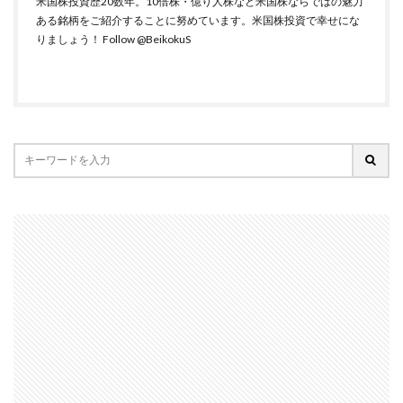
米国株投資歴20数年。10倍株・億り人株など米国株ならではの魅力
ある銘柄をご紹介することに努めています。米国株投資で幸せにな
りましょう！
Follow @BeikokuS