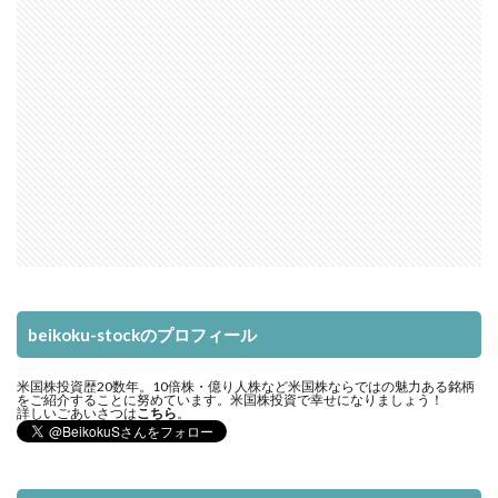
beikoku-stockのプロフィール
米国株投資歴20数年。10倍株・億り人株など米国株ならではの魅力ある銘柄
をご紹介することに努めています。米国株投資で幸せになりましょう！
詳しいごあいさつは
こちら
。