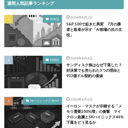
週間人気記事ランキング
2026年8月2日
BS余話
S&P 500で起きた異変 7月の勝
者と敗者が示す「AI相場の次の主
役」
2026年8月6日
BS余話
サンディスク株はなぜ下落した？
好決算でも売られた3つの理由と
933億ドル契約の価値
2026年8月6日
SKハイニックス SKHY
イーロン・マスクが示唆する「メ
モリ需要200%増」の衝撃 マイ
クロン急騰とSKハイニックス46%
下落をどう見るか