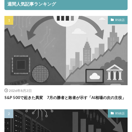
週間人気記事ランキング
BS余話
2026年8月2日
S&P 500で起きた異変 7月の勝者と敗者が示す「AI相場の次の主役」
BS余話