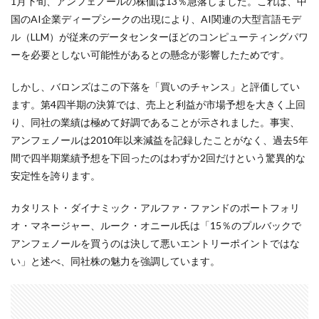
1月下旬、アンフェノールの株価は13％急落しました。これは、中
国のAI企業ディープシークの出現により、AI関連の大型言語モデ
ル（LLM）が従来のデータセンターほどのコンピューティングパワ
ーを必要としない可能性があるとの懸念が影響したためです。
しかし、バロンズはこの下落を「買いのチャンス」と評価してい
ます。第4四半期の決算では、売上と利益が市場予想を大きく上回
り、同社の業績は極めて好調であることが示されました。事実、
アンフェノールは2010年以来減益を記録したことがなく、過去5年
間で四半期業績予想を下回ったのはわずか2回だけという驚異的な
安定性を誇ります。
カタリスト・ダイナミック・アルファ・ファンドのポートフォリ
オ・マネージャー、ルーク・オニール氏は「15％のプルバックで
アンフェノールを買うのは決して悪いエントリーポイントではな
い」と述べ、同社株の魅力を強調しています。