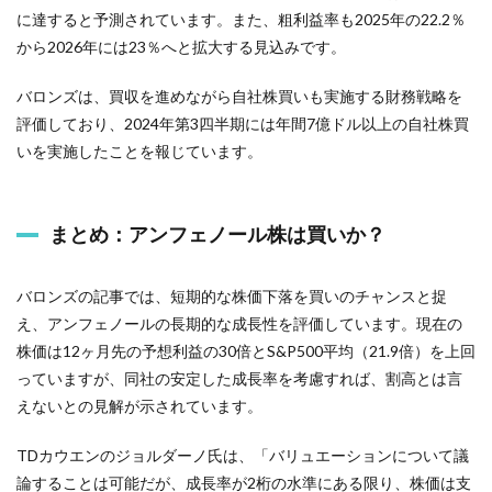
に達すると予測されています。また、粗利益率も2025年の22.2％
から2026年には23％へと拡大する見込みです。
バロンズは、買収を進めながら自社株買いも実施する財務戦略を
評価しており、2024年第3四半期には年間7億ドル以上の自社株買
いを実施したことを報じています。
まとめ：アンフェノール株は買いか？
バロンズの記事では、短期的な株価下落を買いのチャンスと捉
え、アンフェノールの長期的な成長性を評価しています。現在の
株価は12ヶ月先の予想利益の30倍とS&P500平均（21.9倍）を上回
っていますが、同社の安定した成長率を考慮すれば、割高とは言
えないとの見解が示されています。
TDカウエンのジョルダーノ氏は、「バリュエーションについて議
論することは可能だが、成長率が2桁の水準にある限り、株価は支