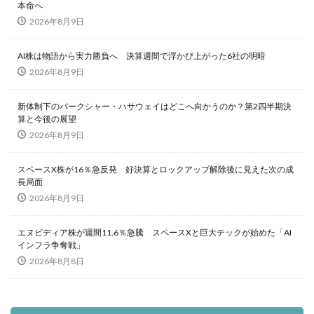
本命へ
2026年8月9日
AI株は物語から実力勝負へ 決算週間で浮かび上がった6社の明暗
2026年8月9日
新体制下のバークシャー・ハサウェイはどこへ向かうのか？第2四半期決
算と今後の展望
2026年8月9日
スペースX株が16％急反発 好決算とロックアップ解除後に見えた次の成
長局面
2026年8月9日
エヌビディア株が週間11.6％急騰 スペースXと巨大テックが始めた「AI
インフラ争奪戦」
2026年8月8日