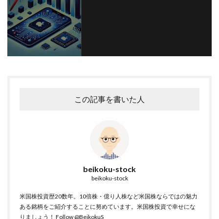
フォローする
この記事を書いた人
beikoku-stock
beikoku-stock
米国株投資歴20数年。10倍株・億り人株など米国株ならではの魅力
ある銘柄をご紹介することに努めています。米国株投資で幸せにな
りましょう！
Follow @BeikokuS