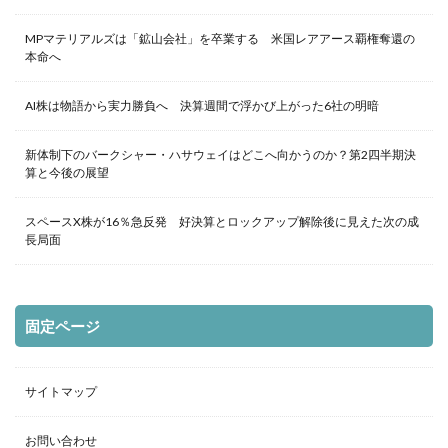
MPマテリアルズは「鉱山会社」を卒業する 米国レアアース覇権奪還の
本命へ
AI株は物語から実力勝負へ 決算週間で浮かび上がった6社の明暗
新体制下のバークシャー・ハサウェイはどこへ向かうのか？第2四半期決
算と今後の展望
スペースX株が16％急反発 好決算とロックアップ解除後に見えた次の成
長局面
固定ページ
サイトマップ
お問い合わせ