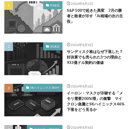
2026年8月2日
BS余話
S&P 500で起きた異変 7月の勝
者と敗者が示す「AI相場の次の主
役」
2026年8月6日
BS余話
サンディスク株はなぜ下落した？
好決算でも売られた3つの理由と
933億ドル契約の価値
2026年8月6日
SKハイニックス SKHY
イーロン・マスクが示唆する「メ
モリ需要200%増」の衝撃 マイ
クロン急騰とSKハイニックス46%
下落をどう見るか
2026年8月6日
エヌビディアNVDA