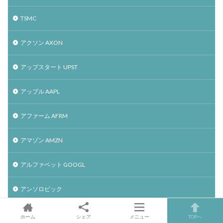
TSMC
アクソン AXON
アップスタート UPST
アップル AAPL
アファーム AFRM
アマゾン AMZN
アルファベット GOOGL
アンソロピック
エアビーアンドビー ABNB
ホーム
シェア
メニュー
TOPへ