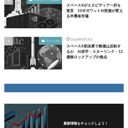
スペースXがエヌビディア一択を
宣言 10ギガワットAI投資が変え
る半導体市場
2026年8月3日
スペースX
スペースX初決算で株価は反転す
るか AI赤字・スターリンク・12
億株ロックアップの焦点
最新情報をチェックしよう！