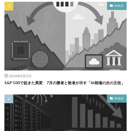
BS余話
2026年8月2日
S&P 500で起きた異変 7月の勝者と敗者が示す「AI相場の次の主役」
BS余話