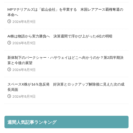
MPマテリアルズは「鉱山会社」を卒業する 米国レアアース覇権奪還の
本命へ
2026年8月9日
AI株は物語から実力勝負へ 決算週間で浮かび上がった6社の明暗
2026年8月9日
新体制下のバークシャー・ハサウェイはどこへ向かうのか？第2四半期決
算と今後の展望
2026年8月9日
スペースX株が16％急反発 好決算とロックアップ解除後に見えた次の成
長局面
2026年8月9日
週間人気記事ランキング