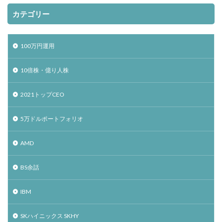
カテゴリー
100万円運用
10倍株・億り人株
2021トップCEO
5万ドルポートフォリオ
AMD
BS余話
IBM
SKハイニックス SKHY