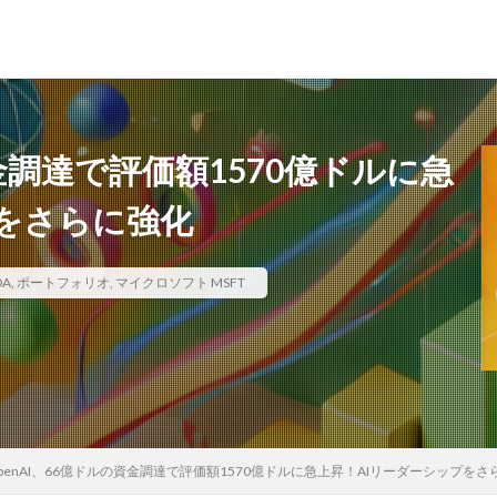
資金調達で評価額1570億ドルに急
プをさらに強化
A
,
ポートフォリオ
,
マイクロソフト MSFT
penAI、66億ドルの資金調達で評価額1570億ドルに急上昇！AIリーダーシップをさ