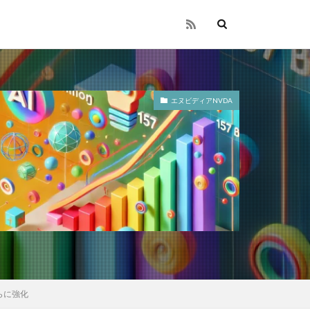
エヌビディアNVDA
らに強化