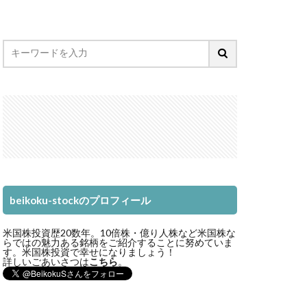
beikoku-stockのプロフィール
米国株投資歴20数年。10倍株・億り人株など米国株な
らではの魅力ある銘柄をご紹介することに努めていま
す。米国株投資で幸せになりましょう！
詳しいごあいさつは
こちら
。