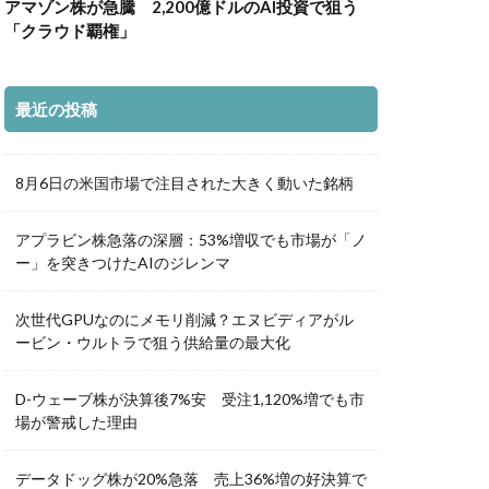
アマゾン株が急騰 2,200億ドルのAI投資で狙う
「クラウド覇権」
最近の投稿
8月6日の米国市場で注目された大きく動いた銘柄
アプラビン株急落の深層：53%増収でも市場が「ノ
ー」を突きつけたAIのジレンマ
次世代GPUなのにメモリ削減？エヌビディアがル
ービン・ウルトラで狙う供給量の最大化
D-ウェーブ株が決算後7%安 受注1,120%増でも市
場が警戒した理由
データドッグ株が20%急落 売上36%増の好決算で