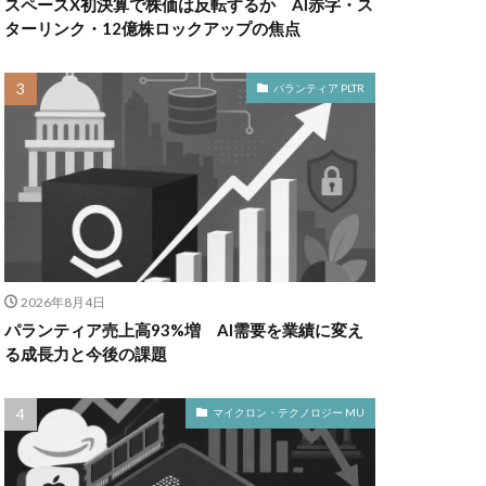
スペースX初決算で株価は反転するか AI赤字・ス
ターリンク・12億株ロックアップの焦点
パランティア PLTR
2026年8月4日
パランティア売上高93%増 AI需要を業績に変え
る成長力と今後の課題
マイクロン・テクノロジー MU