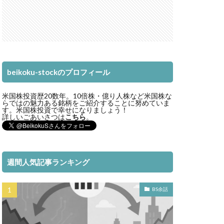
beikoku-stockのプロフィール
米国株投資歴20数年。10倍株・億り人株など米国株な
らではの魅力ある銘柄をご紹介することに努めていま
す。米国株投資で幸せになりましょう！
詳しいごあいさつは
こちら
。
週間人気記事ランキング
BS余話