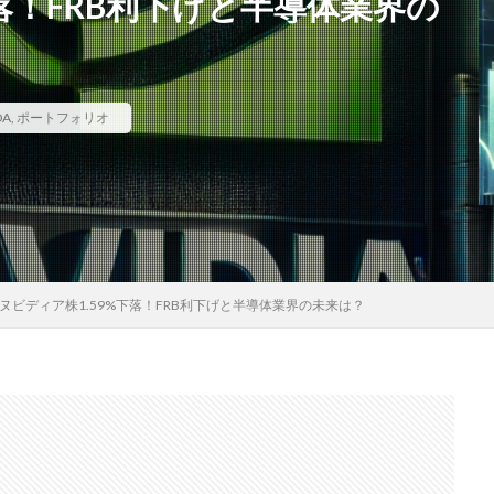
落！FRB利下げと半導体業界の
A
,
ポートフォリオ
ヌビディア株1.59%下落！FRB利下げと半導体業界の未来は？