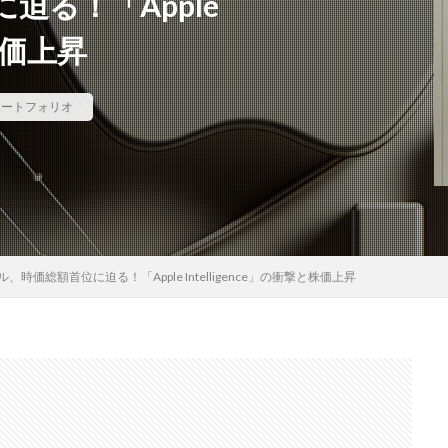
迫る！「Apple
と株価上昇
ポートフォリオ
、時価総額首位に迫る！「Apple Intelligence」の衝撃と株価上昇