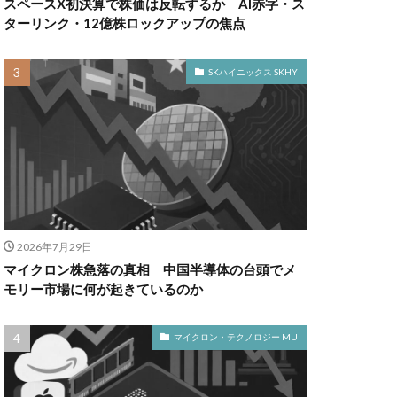
スペースX初決算で株価は反転するか AI赤字・ス
ターリンク・12億株ロックアップの焦点
SKハイニックス SKHY
2026年7月29日
マイクロン株急落の真相 中国半導体の台頭でメ
モリー市場に何が起きているのか
マイクロン・テクノロジー MU