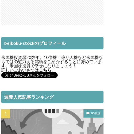
beikoku-stockのプロフィール
米国株投資歴20数年。10倍株・億り人株など米国株な
らではの魅力ある銘柄をご紹介することに努めていま
す。米国株投資で幸せになりましょう！
詳しいごあいさつは
こちら
。
週間人気記事ランキング
BS余話