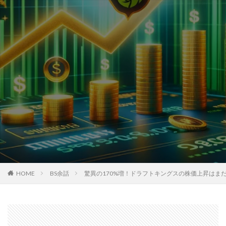
HOME
BS余話
驚異の170%増！ドラフトキングスの株価上昇はま