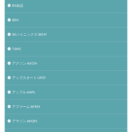
BS余話
IBM
SKハイニックス SKHY
TSMC
アクソン AXON
アップスタート UPST
アップル AAPL
アファーム AFRM
アマゾン AMZN