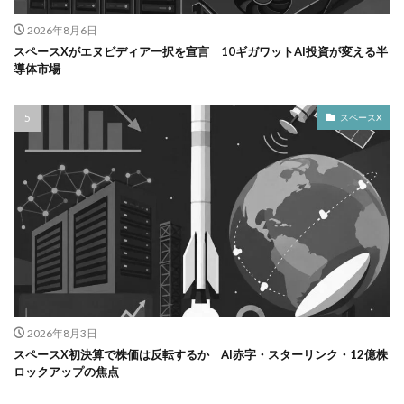
2026年8月6日
スペースXがエヌビディア一択を宣言 10ギガワットAI投資が変える半
導体市場
スペースX
2026年8月3日
スペースX初決算で株価は反転するか AI赤字・スターリンク・12億株
ロックアップの焦点