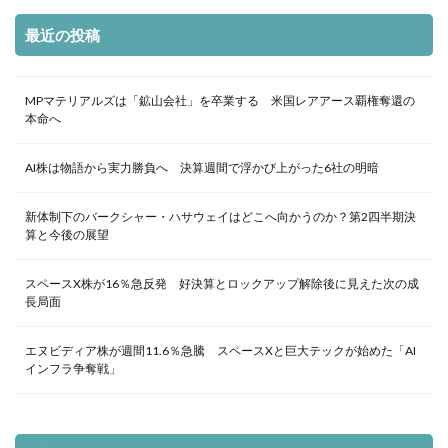
最近の投稿
MPマテリアルズは「鉱山会社」を卒業する 米国レアアース覇権奪還の
本命へ
AI株は物語から実力勝負へ 決算週間で浮かび上がった6社の明暗
新体制下のバークシャー・ハサウェイはどこへ向かうのか？第2四半期決
算と今後の展望
スペースX株が16％急反発 好決算とロックアップ解除後に見えた次の成
長局面
エヌビディア株が週間11.6％急騰 スペースXと巨大テックが始めた「AI
インフラ争奪戦」