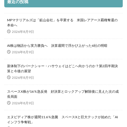
最近の投稿
MPマテリアルズは「鉱山会社」を卒業する 米国レアアース覇権奪還の
本命へ
2026年8月9日
AI株は物語から実力勝負へ 決算週間で浮かび上がった6社の明暗
2026年8月9日
新体制下のバークシャー・ハサウェイはどこへ向かうのか？第2四半期決
算と今後の展望
2026年8月9日
スペースX株が16％急反発 好決算とロックアップ解除後に見えた次の成
長局面
2026年8月9日
エヌビディア株が週間11.6％急騰 スペースXと巨大テックが始めた「AI
インフラ争奪戦」