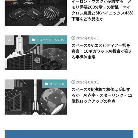
イーロン・マスクが示唆する「メ
モリ需要200%増」の衝撃 マイ
クロン急騰とSKハイニックス46%
下落をどう見るか
2026年8月6日
エヌビディアNVDA
スペースXがエヌビディア一択を
宣言 10ギガワットAI投資が変え
る半導体市場
2026年8月3日
スペースX
スペースX初決算で株価は反転す
るか AI赤字・スターリンク・12
億株ロックアップの焦点