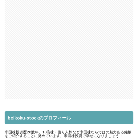
beikoku-stockのプロフィール
米国株投資歴20数年。10倍株・億り人株など米国株ならではの魅力ある銘柄
をご紹介することに努めています。米国株投資で幸せになりましょう！