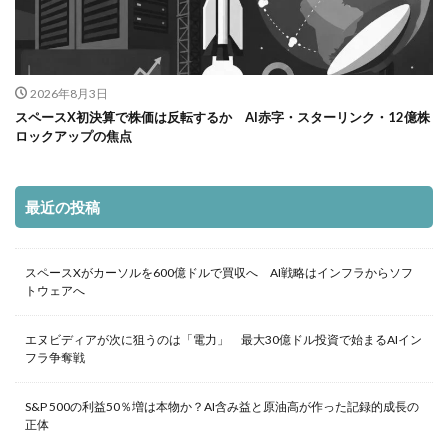
2026年8月3日
スペースX初決算で株価は反転するか AI赤字・スターリンク・12億株
ロックアップの焦点
最近の投稿
スペースXがカーソルを600億ドルで買収へ AI戦略はインフラからソフ
トウェアへ
エヌビディアが次に狙うのは「電力」 最大30億ドル投資で始まるAIイン
フラ争奪戦
S&P 500の利益50％増は本物か？AI含み益と原油高が作った記録的成長の
正体