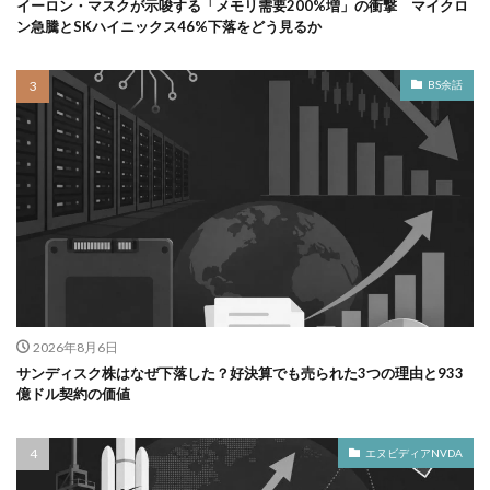
イーロン・マスクが示唆する「メモリ需要200%増」の衝撃 マイクロ
ン急騰とSKハイニックス46%下落をどう見るか
BS余話
2026年8月6日
サンディスク株はなぜ下落した？好決算でも売られた3つの理由と933
億ドル契約の価値
エヌビディアNVDA