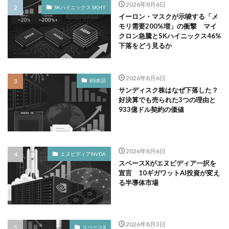
2026年8月6日
SKハイニックス SKHY
イーロン・マスクが示唆する「メ
モリ需要200%増」の衝撃 マイ
クロン急騰とSKハイニックス46%
下落をどう見るか
2026年8月6日
BS余話
サンディスク株はなぜ下落した？
好決算でも売られた3つの理由と
933億ドル契約の価値
2026年8月6日
エヌビディアNVDA
スペースXがエヌビディア一択を
宣言 10ギガワットAI投資が変え
る半導体市場
2026年8月3日
スペースX