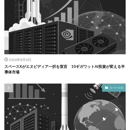
2026年8月6日
スペースXがエヌビディア一択を宣言 10ギガワットAI投資が変える半
導体市場
スペースX